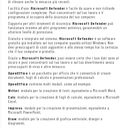
di rilevare anche le minacce più recenti.
Facilità d’uso:
Microsoft Defender
è facile da usare e non richiede
configurazioni complesse. Puoi concentrarti sul tuo lavoro e il
programma si occuperà della sicurezza del tuo computer.
Supporto per altri strumenti di sicurezza:
Microsoft Defender
può
funzionare insieme ad altri programmi antivirus, garantendoti un
ulteriore livello di protezione.
Gratuito e integrato nel sistema:
Microsoft Defender
è un software
gratuito già installato sul tuo computer quando utilizzi Windows. Non
devi preoccuparti di costi aggiuntivi e allo stesso tempo hai la certezza
che il tuo computer è protetto.
Grazie a
Microsoft Defender
, puoi essere certo che i tuoi dati sono al
sicuro e puoi concentrarti sul tuo lavoro o sul tuo divertimento senza
preoccuparti di virus e altre minacce.
OpenOffice
è un pacchetto per ufficio che ti consentirà di creare
documenti, fogli di calcolo e presentazioni professionali.
OpenOffice
contiene molti moduli, come ad esempio:
Writer
: modulo per la creazione di testi, equivalente a Microsoft Word,
Calc
: modulo per la creazione di fogli di calcolo, equivalente a Microsoft
Excel,
Impress
: modulo per la creazione di presentazioni, equivalente a
Microsoft PowerPoint,
Draw
: modulo per la creazione di grafica vettoriale, disegni e
diagrammi,