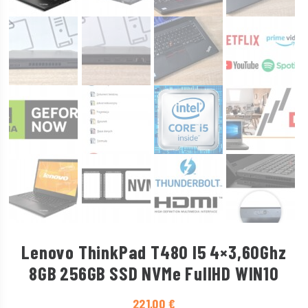
Lenovo ThinkPad T480 I5 4×3,60Ghz
8GB 256GB SSD NVMe FullHD WIN10
221,00
€