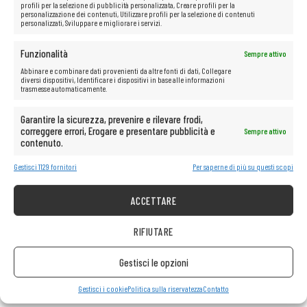
profili per la selezione di pubblicità personalizzata, Creare profili per la
personalizzazione dei contenuti, Utilizzare profili per la selezione di contenuti
personalizzati, Sviluppare e migliorare i servizi.
Funzionalità
Sempre attivo
Abbinare e combinare dati provenienti da altre fonti di dati, Collegare
diversi dispositivi, Identificare i dispositivi in base alle informazioni
trasmesse automaticamente.
Garantire la sicurezza, prevenire e rilevare frodi,
correggere errori, Erogare e presentare pubblicità e
Sempre attivo
contenuto.
Gestisci 1129 fornitori
Per saperne di più su questi scopi
ACCETTARE
RIFIUTARE
Gestisci le opzioni
Gestisci i cookie
Politica sulla riservatezza
Contatto