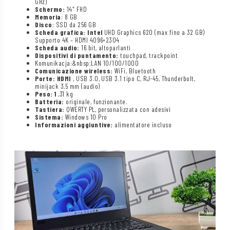
GHz)
Schermo:
14″ FHD
Memoria
: 8 GB
Disco
: SSD da 256 GB
Scheda grafica: Intel
UHD Graphics 620 (max fino a 32 GB)
Supporto 4K – HDMI 4096×2304
Scheda audio:
16 bit, altoparlanti
Dispositivi di puntamento:
touchpad, trackpoint
Komunikacja:&nbsp;LAN 10/100/1000
Comunicazione wireless:
WiFi, Bluetooth
Porte: HDMI
, USB 3.0, USB 3.1 tipo C, RJ-45, Thunderbolt,
minijack 3,5 mm (audio)
Peso: 1
,31 kg
Batteria:
originale, funzionante.
Tastiera:
QWERTY PL, personalizzata con adesivi
Sistema:
Windows 10 Pro
Informazioni aggiuntive:
alimentatore incluso