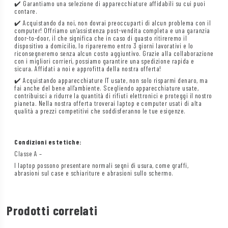
✔️ Garantiamo una selezione di apparecchiature affidabili su cui puoi
contare.
✔️ Acquistando da noi, non dovrai preoccuparti di alcun problema con il
computer! Offriamo un’assistenza post-vendita completa e una garanzia
door-to-door, il che significa che in caso di guasto ritireremo il
dispositivo a domicilio, lo ripareremo entro 3 giorni lavorativi e lo
riconsegneremo senza alcun costo aggiuntivo. Grazie alla collaborazione
con i migliori corrieri, possiamo garantire una spedizione rapida e
sicura. Affidati a noi e approfitta della nostra offerta!
✔️ Acquistando apparecchiature IT usate, non solo risparmi denaro, ma
fai anche del bene all’ambiente. Scegliendo apparecchiature usate,
contribuisci a ridurre la quantità di rifiuti elettronici e proteggi il nostro
pianeta. Nella nostra offerta troverai laptop e computer usati di alta
qualità a prezzi competitivi che soddisferanno le tue esigenze.
Condizioni estetiche:
Classe A –
I laptop possono presentare normali segni di usura, come graffi,
abrasioni sul case e schiariture e abrasioni sullo schermo.
Prodotti correlati