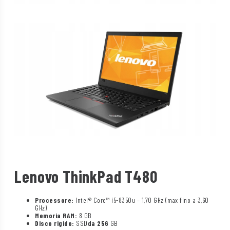
Lenovo ThinkPad T480
Processore:
Intel® Core™ i5-8350u – 1,70 GHz (max fino a 3,60
GHz)
Memoria RAM:
8 GB
Disco rigido:
SSD
da 256
GB