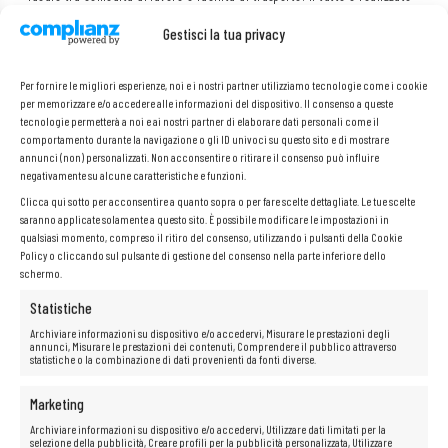
con materiali di alta qualità, che garantiscono durata e un aspetto
elegante.
Gestisci la tua privacy
Ampia possibilità di regolazione – coperchio apribile fino a 180
La cerniera che consente di aprire il laptop in piano (fino a 180 gradi)
Per fornire le migliori esperienze, noi e i nostri partner utilizziamo tecnologie come i cookie
permette di regolare in modo flessibile l’angolo di inclinazione dello
schermo. Ciò è particolarmente utile nel lavoro di squadra, durante le
per memorizzare e/o accedere alle informazioni del dispositivo. Il consenso a queste
presentazioni o in viaggio.
tecnologie permetterà a noi e ai nostri partner di elaborare dati personali come il
Tastiera ergonomica e controllo preciso
comportamento durante la navigazione o gli ID univoci su questo sito e di mostrare
annunci (non) personalizzati. Non acconsentire o ritirare il consenso può influire
La comoda tastiera a isola con tasti chiari e piacevoli è il segno
negativamente su alcune caratteristiche e funzioni.
distintivo della serie ThinkPad. In combinazione con il touchpad
sensibile che supporta i gesti multi-dito e il leggendario trackpoint,
Clicca qui sotto per acconsentire a quanto sopra o per fare scelte dettagliate. Le tue scelte
consente un controllo comodo e preciso del dispositivo, anche senza
saranno applicate solamente a questo sito. È possibile modificare le impostazioni in
l’uso del mouse, in qualsiasi condizione.
qualsiasi momento, compreso il ritiro del consenso, utilizzando i pulsanti della Cookie
Copertura meccanica della fotocamera: maggiore sicurezza
Policy o cliccando sul pulsante di gestione del consenso nella parte inferiore dello
Il laptop è dotato di un pratico interruttore meccanico che copre la
schermo.
webcam (funzione ThinkShutter). Questa soluzione semplice ma efficace
aumenta la privacy e la sicurezza dell’utente in ogni situazione.
Statistiche
Archiviare informazioni su dispositivo e/o accedervi, Misurare le prestazioni degli
annunci, Misurare le prestazioni dei contenuti, Comprendere il pubblico attraverso
statistiche o la combinazione di dati provenienti da fonti diverse.
Marketing
Archiviare informazioni su dispositivo e/o accedervi, Utilizzare dati limitati per la
selezione della pubblicità, Creare profili per la pubblicità personalizzata, Utilizzare