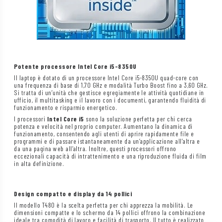
Potente processore Intel Core i5-8350U
Il laptop è dotato di un processore Intel Core i5-8350U quad-core con
una frequenza di base di 1,70 GHz e modalità Turbo Boost fino a 3,60 GHz.
Si tratta di un’unità che gestisce egregiamente le attività quotidiane in
ufficio, il multitasking e il lavoro con i documenti, garantendo fluidità di
funzionamento e risparmio energetico.
I processori
Intel Core i5
sono la soluzione perfetta per chi cerca
potenza e velocità nel proprio computer. Aumentano la dinamica di
funzionamento, consentendo agli utenti di aprire rapidamente file e
programmi e di passare istantaneamente da un’applicazione all’altra e
da una pagina web all’altra. Inoltre, questi processori offrono
eccezionali capacità di intrattenimento e una riproduzione fluida di film
in alta definizione.
Design compatto e display da 14 pollici
Il modello T480 è la scelta perfetta per chi apprezza la mobilità. Le
dimensioni compatte e lo schermo da 14 pollici offrono la combinazione
ideale tra comodità di lavoro e facilità di trasporto. Il tutto è realizzato