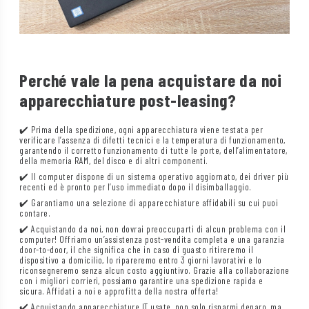
Perché vale la pena acquistare da noi
apparecchiature post-leasing?
✔️ Prima della spedizione, ogni apparecchiatura viene testata per
verificare l’assenza di difetti tecnici e la temperatura di funzionamento,
garantendo il corretto funzionamento di tutte le porte, dell’alimentatore,
della memoria RAM, del disco e di altri componenti.
✔️ Il computer dispone di un sistema operativo aggiornato, dei driver più
recenti ed è pronto per l’uso immediato dopo il disimballaggio.
✔️ Garantiamo una selezione di apparecchiature affidabili su cui puoi
contare.
✔️ Acquistando da noi, non dovrai preoccuparti di alcun problema con il
computer! Offriamo un’assistenza post-vendita completa e una garanzia
door-to-door, il che significa che in caso di guasto ritireremo il
dispositivo a domicilio, lo ripareremo entro 3 giorni lavorativi e lo
riconsegneremo senza alcun costo aggiuntivo. Grazie alla collaborazione
con i migliori corrieri, possiamo garantire una spedizione rapida e
sicura. Affidati a noi e approfitta della nostra offerta!
✔️ Acquistando apparecchiature IT usate, non solo risparmi denaro, ma