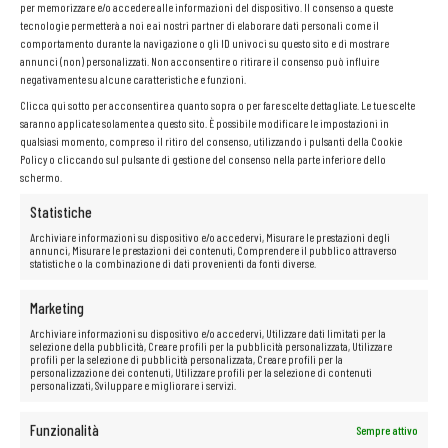
Ampia possibilità di regolazione: coperchio apribile fino a 180
per memorizzare e/o accedere alle informazioni del dispositivo. Il consenso a queste
tecnologie permetterà a noi e ai nostri partner di elaborare dati personali come il
La cerniera che consente di aprire il laptop in piano (fino a 180 gradi)
comportamento durante la navigazione o gli ID univoci su questo sito e di mostrare
permette di regolare in modo flessibile l’angolo di inclinazione dello
schermo. Ciò è particolarmente utile nel lavoro di squadra, durante le
annunci (non) personalizzati. Non acconsentire o ritirare il consenso può influire
presentazioni o in viaggio.
negativamente su alcune caratteristiche e funzioni.
Tastiera ergonomica e controllo preciso
Clicca qui sotto per acconsentire a quanto sopra o per fare scelte dettagliate. Le tue scelte
La comoda tastiera a isola con tasti chiari e piacevoli è il segno
saranno applicate solamente a questo sito. È possibile modificare le impostazioni in
distintivo della serie ThinkPad. In combinazione con il touchpad
qualsiasi momento, compreso il ritiro del consenso, utilizzando i pulsanti della Cookie
sensibile e il leggendario trackpoint, consente un comodo controllo
Policy o cliccando sul pulsante di gestione del consenso nella parte inferiore dello
anche senza l’uso del mouse, indipendentemente dalle condizioni.
schermo.
Copertura meccanica della fotocamera: maggiore sicurezza
Statistiche
Il laptop è dotato di un pratico interruttore meccanico che copre la
webcam (funzione ThinkShutter). Questa soluzione semplice ma efficace
Archiviare informazioni su dispositivo e/o accedervi, Misurare le prestazioni degli
aumenta la privacy e la sicurezza dell’utente in ogni situazione.
annunci, Misurare le prestazioni dei contenuti, Comprendere il pubblico attraverso
statistiche o la combinazione di dati provenienti da fonti diverse.
Marketing
Archiviare informazioni su dispositivo e/o accedervi, Utilizzare dati limitati per la
selezione della pubblicità, Creare profili per la pubblicità personalizzata, Utilizzare
profili per la selezione di pubblicità personalizzata, Creare profili per la
personalizzazione dei contenuti, Utilizzare profili per la selezione di contenuti
personalizzati, Sviluppare e migliorare i servizi.
Funzionalità
Sempre attivo