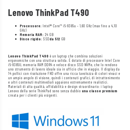
Lenovo ThinkPad T490
Processore:
Intel® Core™ i5-8365u – 1,60 GHz (max fino a 4,10
GHz)
Memoria RAM:
24 GB
Disco rigido:
SSD
da 512
GB
Lenovo ThinkPad T490
è un laptop che combina soluzioni
ergonomiche con una struttura solida. È dotato di processore Intel Core
i5-8365U, memoria RAM DDR4 e veloce disco SSD NVMe, che lo rendono
uno strumento di lavoro ideale sia in ufficio che in viaggio. Il display da
14 pollici con risoluzione FHD offre una ricca tavolozza di colori vivaci e
un ampio angolo di visione, quindi i contenuti grafici, di intrattenimento
e altri contenuti multimediali appaiono estremamente realistici.
Materiali di alta qualità, affidabilità e design straordinario: i laptop
Lenovo della serie ThinkPad sono senza dubbio
una classe premium
creata per i clienti più esigenti.