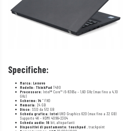
Specifiche:
Marca: Lenovo
Modello: ThinkPad
T490
Processore:
Intel® Core™ i5-8365u – 1,60 GHz (max fino a 4,10
GHz)
Schermo: 14
” FHD
Memoria
: 24 GB
Disco
: SSD da 512 GB
Scheda grafica: Intel
UHD Graphics 620 (max fino a 32 GB)
Supporto 4K – HDMI 4096×2304
Scheda audio: 16
bit, altoparlanti
Dispositivi di puntamento: touchpad
, trackpoint