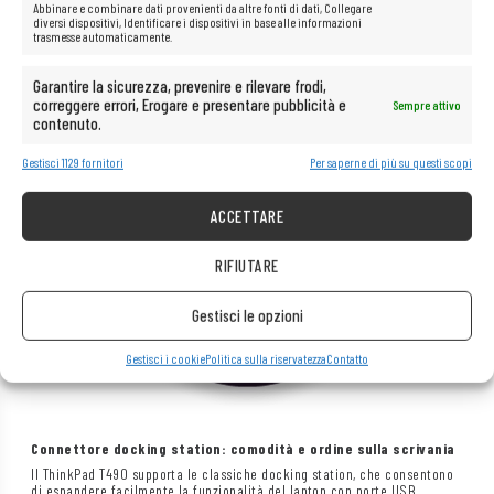
Abbinare e combinare dati provenienti da altre fonti di dati, Collegare
diversi dispositivi, Identificare i dispositivi in base alle informazioni
trasmesse automaticamente.
Garantire la sicurezza, prevenire e rilevare frodi,
correggere errori, Erogare e presentare pubblicità e
Sempre attivo
contenuto.
Gestisci 1129 fornitori
Per saperne di più su questi scopi
ACCETTARE
RIFIUTARE
Gestisci le opzioni
Gestisci i cookie
Politica sulla riservatezza
Contatto
Connettore docking station: comodità e ordine sulla scrivania
Il ThinkPad T490 supporta le classiche docking station, che consentono
di espandere facilmente la funzionalità del laptop con porte USB