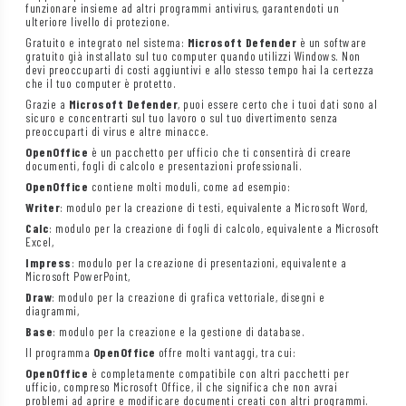
funzionare insieme ad altri programmi antivirus, garantendoti un
ulteriore livello di protezione.
Gratuito e integrato nel sistema:
Microsoft Defender
è un software
gratuito già installato sul tuo computer quando utilizzi Windows. Non
devi preoccuparti di costi aggiuntivi e allo stesso tempo hai la certezza
che il tuo computer è protetto.
Grazie a
Microsoft Defender
, puoi essere certo che i tuoi dati sono al
sicuro e concentrarti sul tuo lavoro o sul tuo divertimento senza
preoccuparti di virus e altre minacce.
OpenOffice
è un pacchetto per ufficio che ti consentirà di creare
documenti, fogli di calcolo e presentazioni professionali.
OpenOffice
contiene molti moduli, come ad esempio:
Writer
: modulo per la creazione di testi, equivalente a Microsoft Word,
Calc
: modulo per la creazione di fogli di calcolo, equivalente a Microsoft
Excel,
Impress
: modulo per la creazione di presentazioni, equivalente a
Microsoft PowerPoint,
Draw
: modulo per la creazione di grafica vettoriale, disegni e
diagrammi,
Base
: modulo per la creazione e la gestione di database.
Il programma
OpenOffice
offre molti vantaggi, tra cui:
OpenOffice
è completamente compatibile con altri pacchetti per
ufficio, compreso Microsoft Office, il che significa che non avrai
problemi ad aprire e modificare documenti creati con altri programmi.