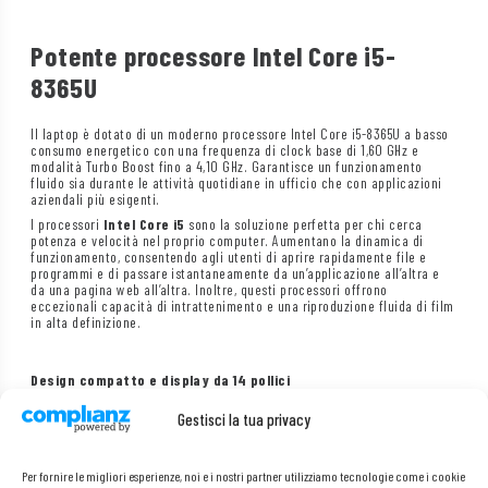
Potente processore Intel Core i5-
8365U
Il laptop è dotato di un moderno processore Intel Core i5-8365U a basso
consumo energetico con una frequenza di clock base di 1,60 GHz e
modalità Turbo Boost fino a 4,10 GHz. Garantisce un funzionamento
fluido sia durante le attività quotidiane in ufficio che con applicazioni
aziendali più esigenti.
I processori
Intel Core i5
sono la soluzione perfetta per chi cerca
potenza e velocità nel proprio computer. Aumentano la dinamica di
funzionamento, consentendo agli utenti di aprire rapidamente file e
programmi e di passare istantaneamente da un’applicazione all’altra e
da una pagina web all’altra. Inoltre, questi processori offrono
eccezionali capacità di intrattenimento e una riproduzione fluida di film
in alta definizione.
Design compatto e display da 14 pollici
Il modello T490 è la scelta perfetta per chi apprezza la mobilità. Il case
Gestisci la tua privacy
più sottile rispetto alle generazioni precedenti e lo schermo da 14 pollici
offrono la combinazione perfetta tra comodità di lavoro e facilità di
trasporto. Il tutto è realizzato con materiali di alta qualità, che
garantiscono durata e un aspetto elegante.
Per fornire le migliori esperienze, noi e i nostri partner utilizziamo tecnologie come i cookie