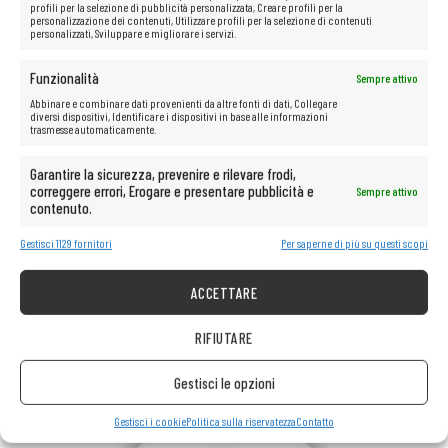
anche senza l’uso del mouse, indipendentemente dalle condizioni.
profili per la selezione di pubblicità personalizzata, Creare profili per la
personalizzazione dei contenuti, Utilizzare profili per la selezione di contenuti
Copertura meccanica della fotocamera: maggiore sicurezza
personalizzati, Sviluppare e migliorare i servizi.
Il laptop è dotato di un pratico interruttore meccanico che copre la
webcam (funzione ThinkShutter). Questa soluzione semplice ma efficace
Funzionalità
Sempre attivo
aumenta la privacy e la sicurezza dell’utente in ogni situazione.
Abbinare e combinare dati provenienti da altre fonti di dati, Collegare
diversi dispositivi, Identificare i dispositivi in base alle informazioni
trasmesse automaticamente.
Garantire la sicurezza, prevenire e rilevare frodi,
correggere errori, Erogare e presentare pubblicità e
Sempre attivo
contenuto.
Gestisci 1129 fornitori
Per saperne di più su questi scopi
ACCETTARE
RIFIUTARE
Gestisci le opzioni
Gestisci i cookie
Politica sulla riservatezza
Contatto