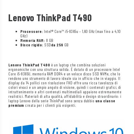
Lenovo ThinkPad T490
Processore:
Intel® Core™ i5-8365u – 1,60 GHz (max fino a 4,10
GHz)
Memoria RAM:
8 GB
Disco rigido:
SSD
da 256
GB
Lenovo ThinkPad T490
è un laptop che combina soluzioni
ergonomiche con una struttura solida. È dotato di un processore Intel
Core i5-8365U, memoria RAM DDR4 e un veloce disco SSD NVMe, che lo
rendono uno strumento di lavoro ideale sia in ufficio che in viaggio. Il
display da 14 pollici con risoluzione FHD offre una ricca tavolozza di
colori vivaci e un ampio angolo di visione, quindi i contenuti grafici, di
intrattenimento e altri contenuti multimediali appaiono estremamente
realistici. Materiali di alta qualità, affidabilità e design straordinario: i
laptop Lenovo della serie ThinkPad sono senza dubbio
una classe
premium
creata per i clienti più esigenti.