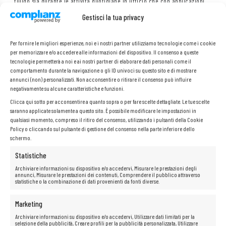
fluido sia durante le attività quotidiane in ufficio che con applicazioni
aziendali più esigenti.
Gestisci la tua privacy
I processori
Intel Core i5
sono la soluzione perfetta per chi cerca
potenza e velocità nel proprio computer. Aumentano la dinamica di
funzionamento, consentendo agli utenti di aprire rapidamente file e
programmi e di passare istantaneamente da un’applicazione all’altra e
Per fornire le migliori esperienze, noi e i nostri partner utilizziamo tecnologie come i cookie
da una pagina web all’altra. Inoltre, questi processori offrono
per memorizzare e/o accedere alle informazioni del dispositivo. Il consenso a queste
eccezionali capacità di intrattenimento e una riproduzione fluida di film
tecnologie permetterà a noi e ai nostri partner di elaborare dati personali come il
in alta definizione.
comportamento durante la navigazione o gli ID univoci su questo sito e di mostrare
annunci (non) personalizzati. Non acconsentire o ritirare il consenso può influire
negativamente su alcune caratteristiche e funzioni.
Design compatto e display da 14 pollici
Clicca qui sotto per acconsentire a quanto sopra o per fare scelte dettagliate. Le tue scelte
Il modello T490 è la scelta perfetta per chi apprezza la mobilità. Il case
saranno applicate solamente a questo sito. È possibile modificare le impostazioni in
più sottile rispetto alle generazioni precedenti e lo schermo da 14 pollici
qualsiasi momento, compreso il ritiro del consenso, utilizzando i pulsanti della Cookie
offrono la combinazione perfetta tra comodità di lavoro e facilità di
Policy o cliccando sul pulsante di gestione del consenso nella parte inferiore dello
trasporto. Il tutto è realizzato con materiali di alta qualità, che
garantiscono durata e un aspetto elegante.
schermo.
Ampia possibilità di regolazione: coperchio apribile fino a 180
Statistiche
La cerniera che consente di aprire il laptop in piano (fino a 180 gradi)
permette di regolare in modo flessibile l’angolo di inclinazione dello
Archiviare informazioni su dispositivo e/o accedervi, Misurare le prestazioni degli
annunci, Misurare le prestazioni dei contenuti, Comprendere il pubblico attraverso
schermo. Ciò è particolarmente utile nel lavoro di squadra, durante le
statistiche o la combinazione di dati provenienti da fonti diverse.
presentazioni o in viaggio.
Tastiera ergonomica e controllo preciso
Marketing
La comoda tastiera a isola con tasti nitidi e piacevoli è il segno
distintivo della serie ThinkPad. In combinazione con il touchpad
Archiviare informazioni su dispositivo e/o accedervi, Utilizzare dati limitati per la
sensibile e il leggendario trackpoint, consente un comodo controllo
selezione della pubblicità, Creare profili per la pubblicità personalizzata, Utilizzare