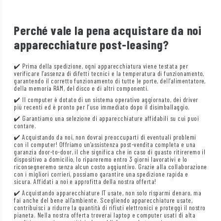
Perché vale la pena acquistare da noi
apparecchiature post-leasing?
✔️ Prima della spedizione, ogni apparecchiatura viene testata per
verificare l’assenza di difetti tecnici e la temperatura di funzionamento,
garantendo il corretto funzionamento di tutte le porte, dell’alimentatore,
della memoria RAM, del disco e di altri componenti.
✔️ Il computer è dotato di un sistema operativo aggiornato, dei driver
più recenti ed è pronto per l’uso immediato dopo il disimballaggio.
✔️ Garantiamo una selezione di apparecchiature affidabili su cui puoi
contare.
✔️ Acquistando da noi, non dovrai preoccuparti di eventuali problemi
con il computer! Offriamo un’assistenza post-vendita completa e una
garanzia door-to-door, il che significa che in caso di guasto ritireremo il
dispositivo a domicilio, lo ripareremo entro 3 giorni lavorativi e lo
riconsegneremo senza alcun costo aggiuntivo. Grazie alla collaborazione
con i migliori corrieri, possiamo garantire una spedizione rapida e
sicura. Affidati a noi e approfitta della nostra offerta!
✔️ Acquistando apparecchiature IT usate, non solo risparmi denaro, ma
fai anche del bene all’ambiente. Scegliendo apparecchiature usate,
contribuisci a ridurre la quantità di rifiuti elettronici e proteggi il nostro
pianeta. Nella nostra offerta troverai laptop e computer usati di alta