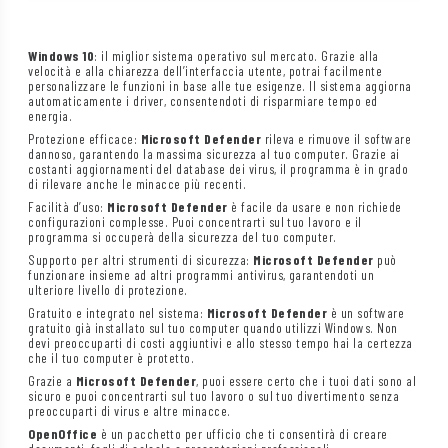
Windows 10
: il miglior sistema operativo sul mercato. Grazie alla
velocità e alla chiarezza dell’interfaccia utente, potrai facilmente
personalizzare le funzioni in base alle tue esigenze. Il sistema aggiorna
automaticamente i driver, consentendoti di risparmiare tempo ed
energia.
Protezione efficace:
Microsoft Defender
rileva e rimuove il software
dannoso, garantendo la massima sicurezza al tuo computer. Grazie ai
costanti aggiornamenti del database dei virus, il programma è in grado
di rilevare anche le minacce più recenti.
Facilità d’uso:
Microsoft Defender
è facile da usare e non richiede
configurazioni complesse. Puoi concentrarti sul tuo lavoro e il
programma si occuperà della sicurezza del tuo computer.
Supporto per altri strumenti di sicurezza:
Microsoft Defender
può
funzionare insieme ad altri programmi antivirus, garantendoti un
ulteriore livello di protezione.
Gratuito e integrato nel sistema:
Microsoft Defender
è un software
gratuito già installato sul tuo computer quando utilizzi Windows. Non
devi preoccuparti di costi aggiuntivi e allo stesso tempo hai la certezza
che il tuo computer è protetto.
Grazie a
Microsoft Defender
, puoi essere certo che i tuoi dati sono al
sicuro e puoi concentrarti sul tuo lavoro o sul tuo divertimento senza
preoccuparti di virus e altre minacce.
OpenOffice
è un pacchetto per ufficio che ti consentirà di creare