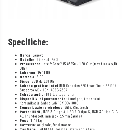
Specifiche:
Marca:
Lenovo
Modello:
ThinkPad T490
Processore:
Intel® Core™ i5-8365u – 1,60 GHz (max fino a 4,10
GHz)
Schermo: 14
” FHD
Memoria
: 8 GB
Disco
: SSD da 256 GB
Scheda grafica: Intel
UHD Graphics 620 (max fino a 32 GB)
Supporto 4K – HDMI 4096×2304
Scheda audio:
16 bit, altoparlanti
Dispositivi di puntamento:
touchpad, trackpoint
Komunikacja:&nbsp;LAN 10/100/1000
Comunicazione wireless:
WiFi, Bluetooth
Porte: HDMI
, USB 3.0 tipo A, USB 3.0 tipo C, USB 3.1 tipo C, RJ-
45, Thunderbolt, minijack 3,5 mm (audio)
Peso: 1
,46 kg
Batteria:
originale, funzionante.
Tastiera:
QWERTY PL, personalizzata con adesivi