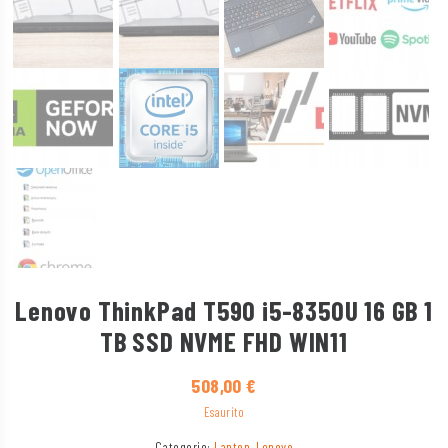
Lenovo ThinkPad T590 i5-8350U 16 GB 1
TB SSD NVME FHD WIN11
508,00
€
Esaurito
Categorie:
Laptop
,
Lenovo