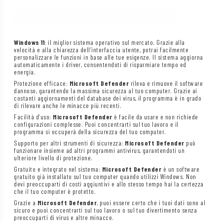
Windows 11
: il miglior sistema operativo sul mercato. Grazie alla
velocità e alla chiarezza dell’interfaccia utente, potrai facilmente
personalizzare le funzioni in base alle tue esigenze. Il sistema aggiorna
automaticamente i driver, consentendoti di risparmiare tempo ed
energia.
Protezione efficace:
Microsoft Defender
rileva e rimuove il software
dannoso, garantendo la massima sicurezza al tuo computer. Grazie ai
costanti aggiornamenti del database dei virus, il programma è in grado
di rilevare anche le minacce più recenti.
Facilità d’uso:
Microsoft Defender
è facile da usare e non richiede
configurazioni complesse. Puoi concentrarti sul tuo lavoro e il
programma si occuperà della sicurezza del tuo computer.
Supporto per altri strumenti di sicurezza:
Microsoft Defender
può
funzionare insieme ad altri programmi antivirus, garantendoti un
ulteriore livello di protezione.
Gratuito e integrato nel sistema:
Microsoft Defender
è un software
gratuito già installato sul tuo computer quando utilizzi Windows. Non
devi preoccuparti di costi aggiuntivi e allo stesso tempo hai la certezza
che il tuo computer è protetto.
Grazie a
Microsoft Defender
, puoi essere certo che i tuoi dati sono al
sicuro e puoi concentrarti sul tuo lavoro o sul tuo divertimento senza
preoccuparti di virus e altre minacce.