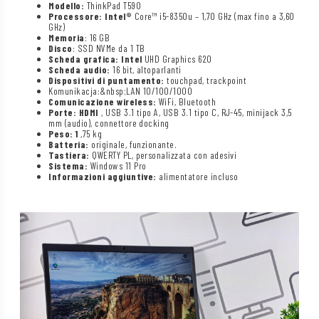
Modello:
ThinkPad T590
Processore: Intel®
Core™ i5-8350u – 1,70 GHz (max fino a 3,60
GHz)
Memoria
: 16 GB
Disco
: SSD NVMe da 1 TB
Scheda grafica: Intel
UHD Graphics 620
Scheda audio:
16 bit, altoparlanti
Dispositivi di puntamento:
touchpad, trackpoint
Komunikacja:&nbsp;LAN 10/100/1000
Comunicazione wireless:
WiFi, Bluetooth
Porte: HDMI
, USB 3.1 tipo A, USB 3.1 tipo C, RJ-45, minijack 3,5
mm (audio), connettore docking
Peso: 1
,75 kg
Batteria:
originale, funzionante.
Tastiera:
QWERTY PL, personalizzata con adesivi
Sistema:
Windows 11 Pro
Informazioni aggiuntive:
alimentatore incluso