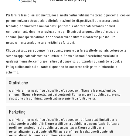
Per fornire le migliori esperienze, noi e i nostri partner utilizziamo tecnologie come i cookie
per memorizzare e/o accedere alle informazioni del dispositivo. Il consenso a queste
tecnologie permetterà a noi e ai nostri partner di elaborare dati personali come il
comportamento durante la navigazione o gli ID univoci su questo sito e di mostrare
annunci (non) personalizzati. Non acconsentire o ritirare il consenso può influire
negativamente su alcune caratteristiche e funzioni.
Clicca qui sotto per acconsentire a quanto sopra o per fare scelte dettagliate. Le tue scelte
saranno applicate solamente a questo sito. È possibile modificare le impostazioni in
qualsiasi momento, compreso il ritiro del consenso, utilizzando i pulsanti della Cookie
Policy o cliccando sul pulsante di gestione del consenso nella parte inferiore dello
schermo.
Statistiche
Archiviare informazioni su dispositivo e/o accedervi, Misurare le prestazioni degli
annunci, Misurare le prestazioni dei contenuti, Comprendere il pubblico attraverso
Processore Intel Core i5-8350U
statistiche o la combinazione di dati provenienti da fonti diverse.
I processori
Intel Core i5
sono la soluzione perfetta per chi cerca
potenza e velocità nel proprio computer. Aumentano la dinamica di
Marketing
funzionamento, consentendo agli utenti di godere di un’apertura rapida
di file e programmi e di un passaggio istantaneo tra applicazioni e
Archiviare informazioni su dispositivo e/o accedervi, Utilizzare dati limitati per la
pagine web. Inoltre, questi processori offrono eccezionali capacità di
selezione della pubblicità, Creare profili per la pubblicità personalizzata, Utilizzare
intrattenimento e una riproduzione fluida di film in alta definizione.
profili per la selezione di pubblicità personalizzata, Creare profili per la
personalizzazione dei contenuti, Utilizzare profili per la selezione di contenuti
personalizzati, Sviluppare e migliorare i servizi.