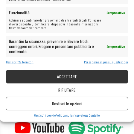
Funzionalità
Le possibilità multimediali illimitate
Sempre attivo
Abbinare e combinare dati provenienti da altre fonti di dati, Collegare
sono a portata di mano!
diversi dispositivi, Identificare i dispositivi in base alle informazioni
trasmesse automaticamente.
Il computer è ideale anche per qualsiasi tipo di multimedia.
Garantire la sicurezza, prevenire e rilevare frodi,
Guarda senza problemi film e ascolta musica in streaming con la
correggere errori, Erogare e presentare pubblicità e
Sempre attivo
migliore qualità da piattaforme come Netflix, HBO, Amazon, YouTube,
contenuto.
Spotify e Facebook.
Gestisci 1129 fornitori
Per saperne di più su questi scopi
ACCETTARE
RIFIUTARE
Gestisci le opzioni
Gestisci i cookie
Politica sulla riservatezza
Contatto