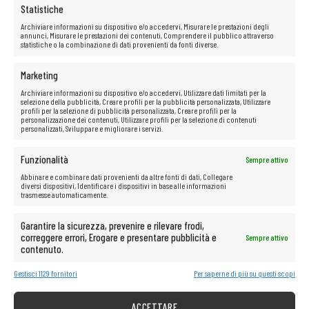
Statistiche
Archiviare informazioni su dispositivo e/o accedervi, Misurare le prestazioni degli
annunci, Misurare le prestazioni dei contenuti, Comprendere il pubblico attraverso
statistiche o la combinazione di dati provenienti da fonti diverse.
Marketing
Archiviare informazioni su dispositivo e/o accedervi, Utilizzare dati limitati per la
Scheda grafica Intel HD Graphics
selezione della pubblicità, Creare profili per la pubblicità personalizzata, Utilizzare
profili per la selezione di pubblicità personalizzata, Creare profili per la
La tecnologia Intel HD Graphics offre una qualità dell’immagine
personalizzazione dei contenuti, Utilizzare profili per la selezione di contenuti
eccezionale, sia durante i giochi, l’editing video o la visione di film. La
personalizzati, Sviluppare e migliorare i servizi.
scelta perfetta per gli utenti che apprezzano un’esperienza visiva di alta
qualità.
Funzionalità
Sempre attivo
Abbinare e combinare dati provenienti da altre fonti di dati, Collegare
diversi dispositivi, Identificare i dispositivi in base alle informazioni
trasmesse automaticamente.
Garantire la sicurezza, prevenire e rilevare frodi,
correggere errori, Erogare e presentare pubblicità e
Sempre attivo
contenuto.
Gestisci 1129 fornitori
Per saperne di più su questi scopi
ACCETTARE