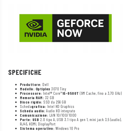
SPECIFICHE
Produttore:
Dell
Modello: Optiplex
3070 Tiny
Processore:
Intel® Core™
i5-9500T
(9M Cache, fino a 3,70 GHz)
Memoria RAM:
32 GB
Disco rigido:
SSD da 256 GB
Scheda
grafica:
Intel HD Graphics
Scheda audio:
Audio HD integrato
Comunicazione:
LAN 10/100/1000
Porte: USB
2.0 tipo A, USB 3.1 tipo A gen 1, mini jack 3,5 (audio),
RJ45, HDMI, DisplayPort
Sistema operativo:
Windows 10 Pro