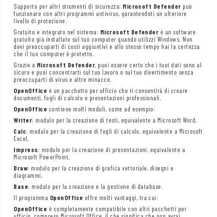
Supporto per altri strumenti di sicurezza:
Microsoft Defender
può
funzionare con altri programmi antivirus, garantendoti un ulteriore
livello di protezione.
Gratuito e integrato nel sistema:
Microsoft Defender
è un software
gratuito già installato sul tuo computer quando utilizzi Windows. Non
devi preoccuparti di costi aggiuntivi e allo stesso tempo hai la certezza
che il tuo computer è protetto.
Grazie a
Microsoft Defender
, puoi essere certo che i tuoi dati sono al
sicuro e puoi concentrarti sul tuo lavoro o sul tuo divertimento senza
preoccuparti di virus e altre minacce.
OpenOffice
è un pacchetto per ufficio che ti consentirà di creare
documenti, fogli di calcolo e presentazioni professionali.
OpenOffice
contiene molti moduli, come ad esempio:
Writer
: modulo per la creazione di testi, equivalente a Microsoft Word,
Calc
: modulo per la creazione di fogli di calcolo, equivalente a Microsoft
Excel,
Impress
: modulo per la creazione di presentazioni, equivalente a
Microsoft PowerPoint,
Draw
: modulo per la creazione di grafica vettoriale, disegni e
diagrammi,
Base
: modulo per la creazione e la gestione di database.
Il programma
OpenOffice
offre molti vantaggi, tra cui:
OpenOffice
è completamente compatibile con altri pacchetti per
ufficio, compreso Microsoft Office, il che significa che non avrai