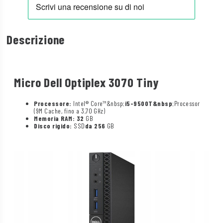
Descrizione
Micro Dell Optiplex 3070 Tiny
Processore:
Intel® Core™&nbsp;
i5-9500T&nbsp
;Processor
(9M Cache, fino a 3,70 GHz)
Memoria RAM: 32
GB
Disco rigido:
SSD
da 256
GB