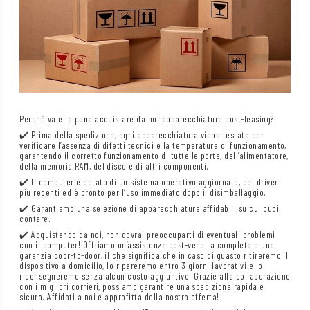
Perché vale la pena acquistare da noi apparecchiature post-leasing?
✔️ Prima della spedizione, ogni apparecchiatura viene testata per
verificare l’assenza di difetti tecnici e la temperatura di funzionamento,
garantendo il corretto funzionamento di tutte le porte, dell’alimentatore,
della memoria RAM, del disco e di altri componenti.
✔️ Il computer è dotato di un sistema operativo aggiornato, dei driver
più recenti ed è pronto per l’uso immediato dopo il disimballaggio.
✔️ Garantiamo una selezione di apparecchiature affidabili su cui puoi
contare.
✔️ Acquistando da noi, non dovrai preoccuparti di eventuali problemi
con il computer! Offriamo un’assistenza post-vendita completa e una
garanzia door-to-door, il che significa che in caso di guasto ritireremo il
dispositivo a domicilio, lo ripareremo entro 3 giorni lavorativi e lo
riconsegneremo senza alcun costo aggiuntivo. Grazie alla collaborazione
con i migliori corrieri, possiamo garantire una spedizione rapida e
sicura. Affidati a noi e approfitta della nostra offerta!