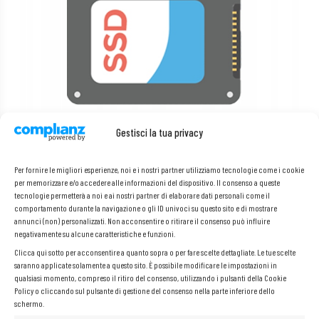
Gestisci la tua privacy
Processore Intel® Core™ i5-9500T
I processori Core i5 aumentano la dinamica di funzionamento e
soddisfano le esigenze degli utenti in termini di potenza e velocità.
Per fornire le migliori esperienze, noi e i nostri partner utilizziamo tecnologie come i cookie
Garantiscono un’apertura rapida di file e programmi e un passaggio
per memorizzare e/o accedere alle informazioni del dispositivo. Il consenso a queste
immediato e senza problemi tra applicazioni e pagine web. Offrono
tecnologie permetterà a noi e ai nostri partner di elaborare dati personali come il
straordinarie possibilità di intrattenimento e una riproduzione fluida di
film in alta definizione.
comportamento durante la navigazione o gli ID univoci su questo sito e di mostrare
annunci (non) personalizzati. Non acconsentire o ritirare il consenso può influire
negativamente su alcune caratteristiche e funzioni.
Clicca qui sotto per acconsentire a quanto sopra o per fare scelte dettagliate. Le tue scelte
saranno applicate solamente a questo sito. È possibile modificare le impostazioni in
qualsiasi momento, compreso il ritiro del consenso, utilizzando i pulsanti della Cookie
Policy o cliccando sul pulsante di gestione del consenso nella parte inferiore dello
schermo.