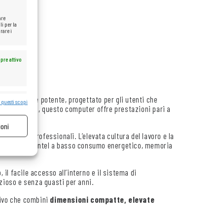
are
li per la
rare i
pre attivo
remamente potente, progettato per gli utenti che
 questi scopi
pre attivo
sioni ridotte, questo computer offre prestazioni pari a
ioni
pplicazioni professionali. L’elevata cultura del lavoro e la
: processore Intel a basso consumo energetico, memoria
 il facile accesso all’interno e il sistema di
ioso e senza guasti per anni.
tivo che combini
dimensioni compatte, elevate