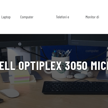
Laptop
Computer
Telefoni e
Monitor di
domestici
tablet
computer
ELL OPTIPLEX 3050 MIC