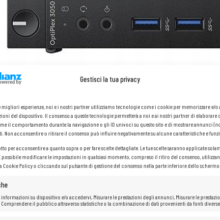
Gestisci la tua privacy
le migliori esperienze, noi e i nostri partner utilizziamo tecnologie come i cookie per memorizzare e/
ioni del dispositivo. Il consenso a queste tecnologie permetterà a noi e ai nostri partner di elaborare 
me il comportamento durante la navigazione o gli ID univoci su questo sito e di mostrare annunci (n
ti. Non acconsentire o ritirare il consenso può influire negativamente su alcune caratteristiche e funzi
otto per acconsentire a quanto sopra o per fare scelte dettagliate. Le tue scelte saranno applicate sola
 È possibile modificare le impostazioni in qualsiasi momento, compreso il ritiro del consenso, utilizzan
la Cookie Policy o cliccando sul pulsante di gestione del consenso nella parte inferiore dello schermo
che
 informazioni su dispositivo e/o accedervi, Misurare le prestazioni degli annunci, Misurare le prestazio
 Comprendere il pubblico attraverso statistiche o la combinazione di dati provenienti da fonti diverse
Dell Optiplex 3050 Micro