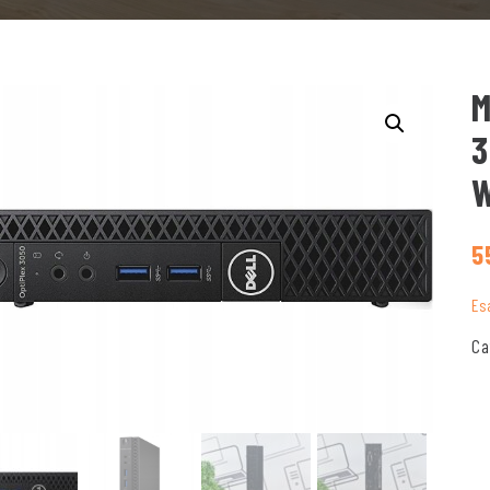
M
3
W
5
Es
Ca