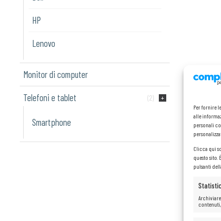
HP
Lenovo
Monitor di computer
Telefoni e tablet
(2)
Per fornire 
alle informaz
Smartphone
personali co
personalizza
Clicca qui s
questo sito.
pulsanti del
Statisti
Archiviare
contenuti,