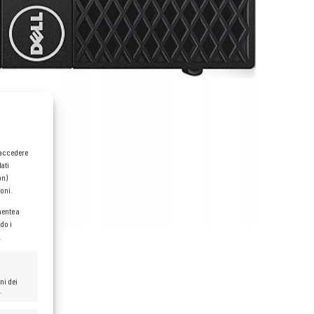
o accedere
dati
on)
oni.
mente a
do i
.
ni dei
.