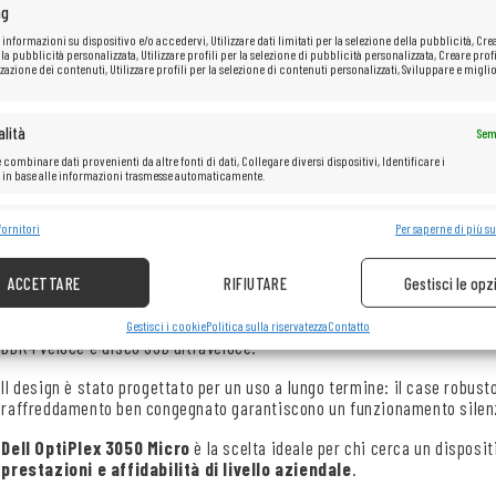
ng
Processore:
Intel® Core™ i5-6400T (cache 6 MB, fino a 2,80 GHz)
 informazioni su dispositivo e/o accedervi, Utilizzare dati limitati per la selezione della pubblicità, Cre
Memoria RAM:
32 GB
 la pubblicità personalizzata, Utilizzare profili per la selezione di pubblicità personalizzata, Creare profi
zazione dei contenuti, Utilizzare profili per la selezione di contenuti personalizzati, Sviluppare e miglio
Disco rigido:
SSD da
2
TB
lità
Sem
 combinare dati provenienti da altre fonti di dati, Collegare diversi dispositivi, Identificare i
i in base alle informazioni trasmesse automaticamente.
DELL OPTIPLEX 3050 MICRO
è un computer desktop compatto ma est
e la sicurezza, prevenire e rilevare frodi, correggere errori, Erogare e
fornitori
Per saperne di più su
Sem
apprezzano l’affidabilità e il risparmio di spazio. Nonostante le dimen
re pubblicità e contenuto.
quelle dei classici modelli tower.
ACCETTARE
RIFIUTARE
Gestisci le opz
Il modello
OptiPlex 3050 Micro
è perfetto per l’ufficio, la casa e le a
stabilità operativa sono garantite da componenti di classe business
Gestisci i cookie
Politica sulla riservatezza
Contatto
DDR4 veloce e disco SSD ultraveloce.
Il design è stato progettato per un uso a lungo termine: il case robusto,
raffreddamento ben congegnato garantiscono un funzionamento silenz
Dell OptiPlex 3050 Micro
è la scelta ideale per chi cerca un disposi
prestazioni e affidabilità di livello aziendale
.