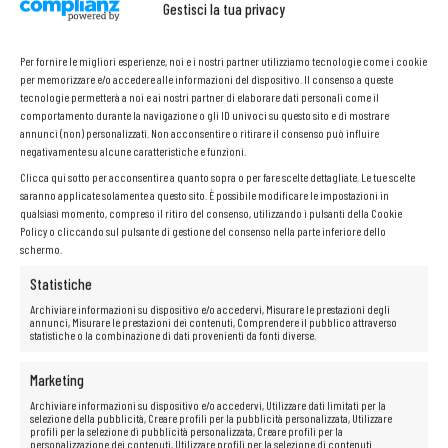
Gestisci la tua privacy
Per fornire le migliori esperienze, noi e i nostri partner utilizziamo tecnologie come i cookie
per memorizzare e/o accedere alle informazioni del dispositivo. Il consenso a queste
tecnologie permetterà a noi e ai nostri partner di elaborare dati personali come il
comportamento durante la navigazione o gli ID univoci su questo sito e di mostrare
annunci (non) personalizzati. Non acconsentire o ritirare il consenso può influire
negativamente su alcune caratteristiche e funzioni.
Clicca qui sotto per acconsentire a quanto sopra o per fare scelte dettagliate. Le tue scelte
saranno applicate solamente a questo sito. È possibile modificare le impostazioni in
qualsiasi momento, compreso il ritiro del consenso, utilizzando i pulsanti della Cookie
Policy o cliccando sul pulsante di gestione del consenso nella parte inferiore dello
schermo.
Statistiche
Archiviare informazioni su dispositivo e/o accedervi, Misurare le prestazioni degli
annunci, Misurare le prestazioni dei contenuti, Comprendere il pubblico attraverso
statistiche o la combinazione di dati provenienti da fonti diverse.
Marketing
Archiviare informazioni su dispositivo e/o accedervi, Utilizzare dati limitati per la
selezione della pubblicità, Creare profili per la pubblicità personalizzata, Utilizzare
profili per la selezione di pubblicità personalizzata, Creare profili per la
personalizzazione dei contenuti, Utilizzare profili per la selezione di contenuti