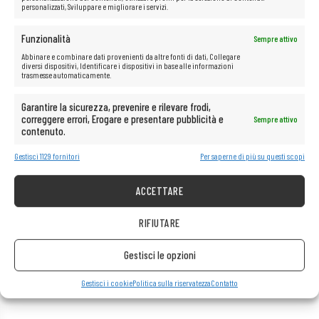
personalizzati, Sviluppare e migliorare i servizi.
Funzionalità
Sempre attivo
Abbinare e combinare dati provenienti da altre fonti di dati, Collegare
diversi dispositivi, Identificare i dispositivi in base alle informazioni
trasmesse automaticamente.
Garantire la sicurezza, prevenire e rilevare frodi,
correggere errori, Erogare e presentare pubblicità e
Sempre attivo
contenuto.
Gestisci 1129 fornitori
Per saperne di più su questi scopi
ACCETTARE
RIFIUTARE
Gestisci le opzioni
Gestisci i cookie
Politica sulla riservatezza
Contatto