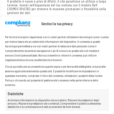
Il prodotto è nuovo e privo di difetti, il che garantisce un utilizzo a lungo
termine. Investi nell’espansione del tuo sistema con il modulo Dell
COSMOS R142TB2 per ottenere le massime prestazioni e flessibilità nella
gestione dei dati.
Gestisci la tua privacy
Specifiche:
Per fornire le migliori esperienze, noi e i nostri partner utilizziamo tecnologie come i cookie
per memorizzare e/o accedere alle informazioni del dispositivo. Il consenso a queste
Produttore: Dell
tecnologie permetterà a noi e ai nostri partner di elaborare dati personali come il
Modello: Dell_COSMOS_R142TB2
comportamento durante la navigazione o gli ID univoci su questo sito e di mostrare
annunci (non) personalizzati. Non acconsentire o ritirare il consenso può influire
P/N:
028H68
negativamente su alcune caratteristiche e funzioni.
Compatibile: PowerEdge
Dell
Clicca qui sotto per acconsentire a quanto sopra o per fare scelte dettagliate. Le tue scelte
saranno applicate solamente a questo sito. È possibile modificare le impostazioni in
qualsiasi momento, compreso il ritiro del consenso, utilizzando i pulsanti della Cookie
Policy o cliccando sul pulsante di gestione del consenso nella parte inferiore dello
schermo.
Statistiche
Archiviare informazioni su dispositivo e/o accedervi, Misurare le prestazioni degli
annunci, Misurare le prestazioni dei contenuti, Comprendere il pubblico attraverso
statistiche o la combinazione di dati provenienti da fonti diverse.