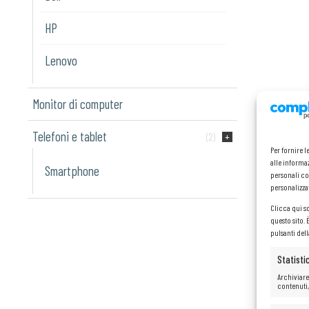
HP
Lenovo
Monitor di computer
Telefoni e tablet
(2)
Per fornire 
alle informaz
Smartphone
personali co
personalizza
Clicca qui s
questo sito.
pulsanti del
Statisti
Archiviare
contenuti,