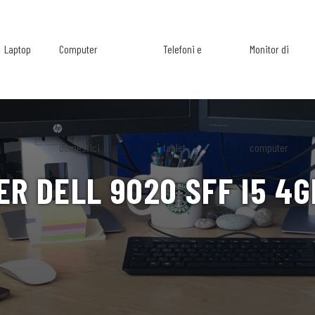
Laptop
Computer
Telefoni e
Monitor di
domestici
tablet
computer
R DELL 9020 SFF I5 4G