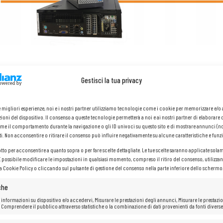
Gestisci la tua privacy
Dell OptiPlex 9020 SFF
le migliori esperienze, noi e i nostri partner utilizziamo tecnologie come i cookie per memorizzare e/
ioni del dispositivo. Il consenso a queste tecnologie permetterà a noi e ai nostri partner di elaborare 
me il comportamento durante la navigazione o gli ID univoci su questo sito e di mostrare annunci (n
ti. Non acconsentire o ritirare il consenso può influire negativamente su alcune caratteristiche e funzi
Processore: Intel®
Core™ i5-4590 (cache da 6 MB, fino a 3,70 
Memoria RAM: 32
GB
otto per acconsentire a quanto sopra o per fare scelte dettagliate. Le tue scelte saranno applicate sola
Disco rigido:
HDD
da 500
GB
 È possibile modificare le impostazioni in qualsiasi momento, compreso il ritiro del consenso, utilizzan
la Cookie Policy o cliccando sul pulsante di gestione del consenso nella parte inferiore dello schermo
che
 informazioni su dispositivo e/o accedervi, Misurare le prestazioni degli annunci, Misurare le prestazio
 Comprendere il pubblico attraverso statistiche o la combinazione di dati provenienti da fonti diverse