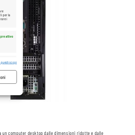
are
li per la
rare i
pre attivo
 questi scopi
pre attivo
ioni
ca un computer desktop dalle dimensioni ridotte e dalle