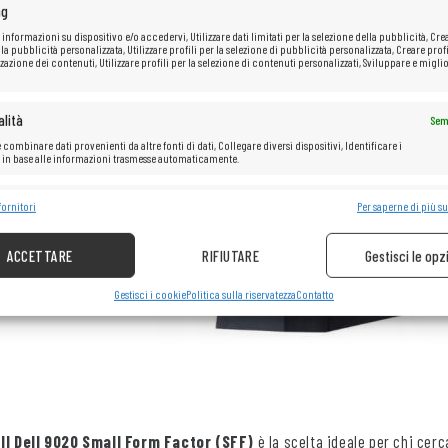
ng
 informazioni su dispositivo e/o accedervi, Utilizzare dati limitati per la selezione della pubblicità, Cre
 la pubblicità personalizzata, Utilizzare profili per la selezione di pubblicità personalizzata, Creare profi
zazione dei contenuti, Utilizzare profili per la selezione di contenuti personalizzati, Sviluppare e miglio
lità
Sem
 combinare dati provenienti da altre fonti di dati, Collegare diversi dispositivi, Identificare i
i in base alle informazioni trasmesse automaticamente.
e la sicurezza, prevenire e rilevare frodi, correggere errori, Erogare e
fornitori
Per saperne di più su
Sem
re pubblicità e contenuto.
ACCETTARE
RIFIUTARE
Gestisci le opz
Gestisci i cookie
Politica sulla riservatezza
Contatto
Il Dell 9020 Small Form Factor (SFF)
è la scelta ideale per chi cer