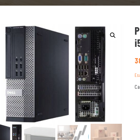
P
i
3
Es
Ca