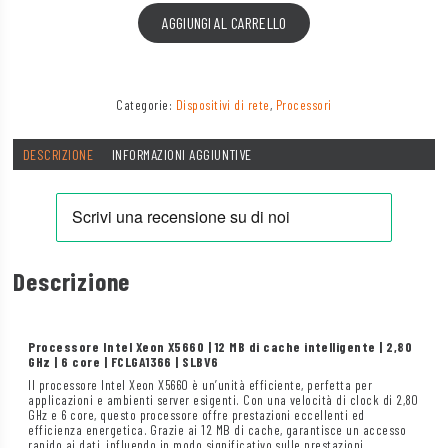
AGGIUNGI AL CARRELLO
Categorie:
Dispositivi di rete
,
Processori
DESCRIZIONE
INFORMAZIONI AGGIUNTIVE
Descrizione
Processore Intel Xeon X5660 | 12 MB di cache intelligente | 2,80
GHz | 6 core | FCLGA1366 | SLBV6
Il processore Intel Xeon X5660 è un’unità efficiente, perfetta per
applicazioni e ambienti server esigenti. Con una velocità di clock di 2,80
GHz e 6 core, questo processore offre prestazioni eccellenti ed
efficienza energetica. Grazie ai 12 MB di cache, garantisce un accesso
rapido ai dati, influendo in modo significativo sulle prestazioni