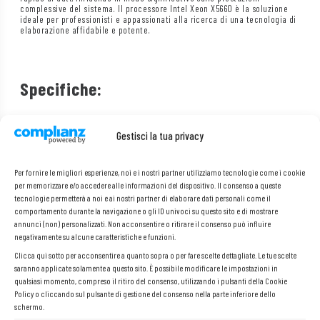
complessive del sistema. Il processore Intel Xeon X5660 è la soluzione
ideale per professionisti e appassionati alla ricerca di una tecnologia di
elaborazione affidabile e potente.
Specifiche:
Produttore: Intel
Gestisci la tua privacy
Modello:
Xeon X5660
PN:
SLBV6
Core:
6
Per fornire le migliori esperienze, noi e i nostri partner utilizziamo tecnologie come i cookie
Thread:
12
per memorizzare e/o accedere alle informazioni del dispositivo. Il consenso a queste
tecnologie permetterà a noi e ai nostri partner di elaborare dati personali come il
Socket:
FCLGA1366
comportamento durante la navigazione o gli ID univoci su questo sito e di mostrare
Frequenza:
2,80 GHz (Turbo: 3,20 GHz)
annunci (non) personalizzati. Non acconsentire o ritirare il consenso può influire
Cache:
12 MB Smart Cache
negativamente su alcune caratteristiche e funzioni.
Tipo di memoria:
DDR3 800/1066/1333
Clicca qui sotto per acconsentire a quanto sopra o per fare scelte dettagliate. Le tue scelte
Memoria massima:
288 GB
saranno applicate solamente a questo sito. È possibile modificare le impostazioni in
qualsiasi momento, compreso il ritiro del consenso, utilizzando i pulsanti della Cookie
TDP:
95 W
Policy o cliccando sul pulsante di gestione del consenso nella parte inferiore dello
schermo.