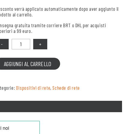
 sconto verrà applicato automaticamente dopo aver aggiunto il
odotto al carrello.
nsegna gratuita tramite corriere BRT o DHL per acquisti
periori a 99 euro.
antità
AGGIUNGI AL CARRELLO
tegorie:
Dispositivi di rete
,
Schede di rete