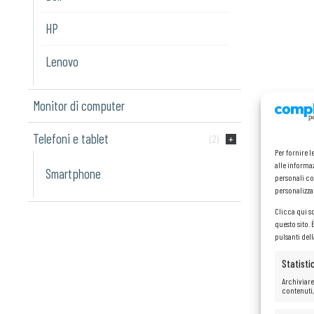
HP
Lenovo
Monitor di computer
Telefoni e tablet
(2)
Per fornire 
alle informaz
Smartphone
personali co
personalizza
Clicca qui s
questo sito.
pulsanti del
Statisti
Archiviare
contenuti,