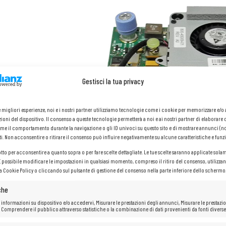
Gestisci la tua privacy
le migliori esperienze, noi e i nostri partner utilizziamo tecnologie come i cookie per memorizzare e/
ioni del dispositivo. Il consenso a queste tecnologie permetterà a noi e ai nostri partner di elaborare 
me il comportamento durante la navigazione o gli ID univoci su questo sito e di mostrare annunci (n
ti. Non acconsentire o ritirare il consenso può influire negativamente su alcune caratteristiche e funzi
otto per acconsentire a quanto sopra o per fare scelte dettagliate. Le tue scelte saranno applicate sola
 È possibile modificare le impostazioni in qualsiasi momento, compreso il ritiro del consenso, utilizzan
la Cookie Policy o cliccando sul pulsante di gestione del consenso nella parte inferiore dello schermo
che
 informazioni su dispositivo e/o accedervi, Misurare le prestazioni degli annunci, Misurare le prestazio
 Comprendere il pubblico attraverso statistiche o la combinazione di dati provenienti da fonti diverse