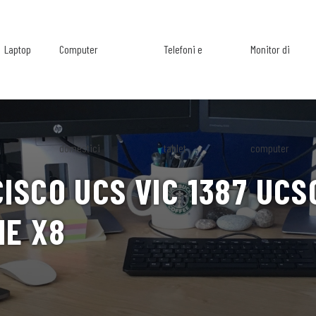
Laptop
Computer
Telefoni e
Monitor di
domestici
tablet
computer
CISCO UCS VIC 1387 UC
IE X8