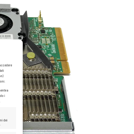
o accedere
dati
on)
oni.
mente a
do i
.
ni dei
.