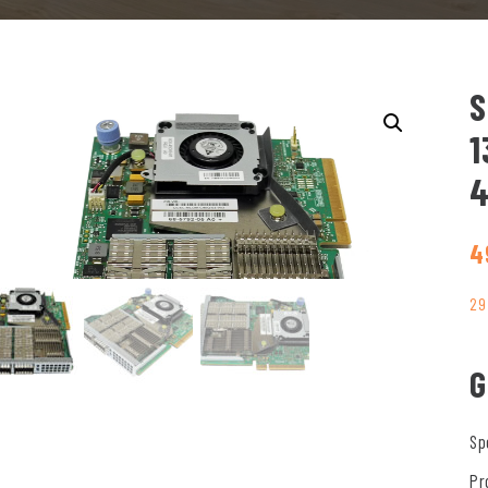
S
1
4
4
29
G
Sp
Pr