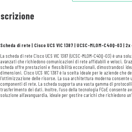
scrizione
Scheda di rete | Cisco UCS VIC 1387 | UCSC-MLOM-C40Q-03 | 2x 
La scheda di rete Cisco UCS VIC 1387 (UCSC-MLOM-C40Q-03) è una soluz
avanzati che richiedono comunicazioni di rete affidabili e veloci. Graz
scheda offre prestazioni e flessibilità eccezionali, dimostrandosi idea
dimensioni. Cisco UCS VIC 1387 è la scelta ideale per le aziende che d
l’ottimizzazione delle risorse. La sua architettura moderna consente u
componenti di rete. La scheda supporta una vasta gamma di protocolli, 
trasferimento dei dati. Inoltre, l’uso della tecnologia FCoE consente a
soluzione all’avanguardia, ideale per gestire carichi che richiedono un