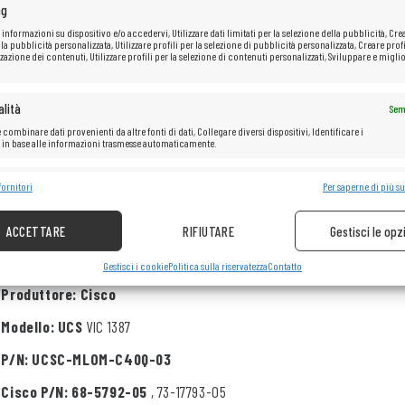
ng
 informazioni su dispositivo e/o accedervi, Utilizzare dati limitati per la selezione della pubblicità, Cre
 la pubblicità personalizzata, Utilizzare profili per la selezione di pubblicità personalizzata, Creare profi
zazione dei contenuti, Utilizzare profili per la selezione di contenuti personalizzati, Sviluppare e miglio
lità
Sem
 combinare dati provenienti da altre fonti di dati, Collegare diversi dispositivi, Identificare i
i in base alle informazioni trasmesse automaticamente.
e la sicurezza, prevenire e rilevare frodi, correggere errori, Erogare e
fornitori
Per saperne di più su
Sem
re pubblicità e contenuto.
ACCETTARE
RIFIUTARE
Gestisci le opz
Specifiche:
Gestisci i cookie
Politica sulla riservatezza
Contatto
Produttore: Cisco
Modello: UCS
VIC 1387
P/N: UCSC-MLOM-C40Q-03
Cisco P/N: 68-5792-05
, 73-17793-05