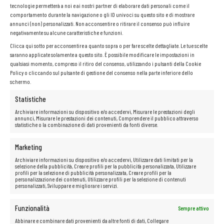
tecnologie permetterà a noi e ai nostri partner di elaborare dati personali come il
comportamento durante la navigazione o gli ID univoci su questo sito e di mostrare
annunci (non) personalizzati. Non acconsentire o ritirare il consenso può influire
negativamente su alcune caratteristiche e funzioni.
Clicca qui sotto per acconsentire a quanto sopra o per fare scelte dettagliate. Le tue scelte
saranno applicate solamente a questo sito. È possibile modificare le impostazioni in
qualsiasi momento, compreso il ritiro del consenso, utilizzando i pulsanti della Cookie
Policy o cliccando sul pulsante di gestione del consenso nella parte inferiore dello
schermo.
Statistiche
Archiviare informazioni su dispositivo e/o accedervi, Misurare le prestazioni degli
annunci, Misurare le prestazioni dei contenuti, Comprendere il pubblico attraverso
statistiche o la combinazione di dati provenienti da fonti diverse.
Marketing
Archiviare informazioni su dispositivo e/o accedervi, Utilizzare dati limitati per la
selezione della pubblicità, Creare profili per la pubblicità personalizzata, Utilizzare
profili per la selezione di pubblicità personalizzata, Creare profili per la
personalizzazione dei contenuti, Utilizzare profili per la selezione di contenuti
personalizzati, Sviluppare e migliorare i servizi.
Funzionalità
Sempre attivo
Abbinare e combinare dati provenienti da altre fonti di dati, Collegare