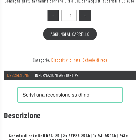
Consegna gratuita tramite corriere BRT o DHL per acquisti superiori a 99 euro.
Quantità
AGGIUNGI AL CARRELLO
Categorie:
Dispositivi di rete
,
Schede di rete
DESCRIZIONE
INFORMAZIONI AGGIUNTIVE
Descrizione
Scheda di rete Dell DSC-25 | 2x SFP28 25Gb | 1x RJ-45 1Gb | PCIe