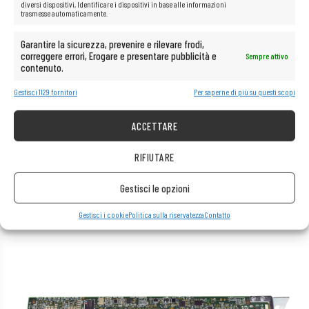
diversi dispositivi, Identificare i dispositivi in base alle informazioni
trasmesse automaticamente.
Garantire la sicurezza, prevenire e rilevare frodi,
correggere errori, Erogare e presentare pubblicità e
Sempre attivo
contenuto.
Gestisci 1129 fornitori
Per saperne di più su questi scopi
ACCETTARE
RIFIUTARE
Gestisci le opzioni
Gestisci i cookie
Politica sulla riservatezza
Contatto