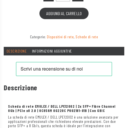
AGGIUNGI AL CARRELLO
Categorie:
Dispositivi di rete
,
Schede di rete
DESCRIZIONE
INFORMAZIONI AGGIUNTIVE
Descrizione
Scheda di rete EMULEX / DELL LPE12002 | 2x SFP+ Fibre Channel
8Gb | PCIe x8 2.0 | 0C856M 0G220C P002181-01B | Con GBIC
La scheda di rete EMULEX / DELL LPE12002 è una soluzione avanzata per
applicazioni professionali che richiedono elevate prestazioni. Con due
porte SFP+ a 8 Gb/s, questa scheda è ideale per l’integrazione con