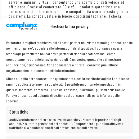
server e ambienti virtuali, consentendo uno scambio di dati veloce ed
efficiente. Grazie al connettore PCIe x8, il prodotto garantisce una
connessione stabile e un’eccellente compatibilità con una vasta gamma
di sistemi. La scheda usata è in buone condizioni tecniche, il che la
rende un’ottima opzione per chi è alla ricerca di componenti affidabili a
un prezzo accessibile.
Gestisci la tua privacy
Per fornire le migliori esperienze, noi e i nostri partner utilizziamo tecnologie come i cookie
Marca:
EMULEX Dell
per memorizzare e/o accedere alle informazioni del dispositivo. Il consenso a queste
Modello:
LPE12002
tecnologie permetterà a noi e ai nostri partner di elaborare dati personali come il
PN:
P002181-01B, 0G856M, 0G220C
comportamento durante la navigazione o gli ID univoci su questo sito e di mostrare
annunci (non) personalizzati. Non acconsentire o ritirare il consenso può influire
Numero di porte SFP+:
2x 8Gb Fibre Channel
negativamente su alcune caratteristiche e funzioni.
Interfaccia:
PCI Express 2.0 x8
Clicca qui sotto per acconsentire a quanto sopra o per fare scelte dettagliate. Le tue scelte
saranno applicate solamente a questo sito. È possibile modificare le impostazioni in
qualsiasi momento, compreso il ritiro del consenso, utilizzando i pulsanti della Cookie
Policy o cliccando sul pulsante di gestione del consenso nella parte inferiore dello
schermo.
Statistiche
Archiviare informazioni su dispositivo e/o accedervi, Misurare le prestazioni degli
annunci, Misurare le prestazioni dei contenuti, Comprendere il pubblico attraverso
statistiche o la combinazione di dati provenienti da fonti diverse.