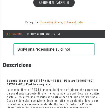
AGGIUNGI AL CARRELLO
Categorie:
Dispositivi di rete
,
Schede di rete
DESCRIZIONE
INFORMAZIONI AGGIUNTIVE
Descrizione
Scheda di rete HP 331T | 4x RJ-45 1Gb | PCIe x4 | 649871-001
647592-001 | Profilo completo
La scheda di rete HP 331T è un modulo di rete efficiente che garantisce
un eccellente supporto di rete in diverse applicazioni. Dotata di quattro
porte RJ-45, offre una trasmissione dati veloce con una velocità fino a 1
Gb/s, rendendola la soluzione ideale per uffici e ambienti di lavoro che
richiedono una connessione stabile. Grazie all’interfaccia PCIe x4,
l’installazione della scheda è rapida e semplice, consentendo di