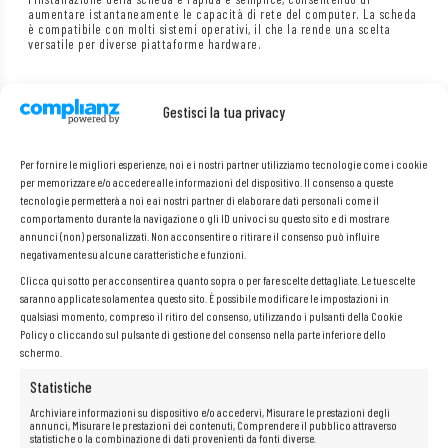
aumentare istantaneamente le capacità di rete del computer. La scheda
è compatibile con molti sistemi operativi, il che la rende una scelta
versatile per diverse piattaforme hardware.
Gestisci la tua privacy
Specifiche:
Per fornire le migliori esperienze, noi e i nostri partner utilizziamo tecnologie come i cookie
Produttore: HP
per memorizzare e/o accedere alle informazioni del dispositivo. Il consenso a queste
Modello: 331T
tecnologie permetterà a noi e ai nostri partner di elaborare dati personali come il
P/N:
647592-001, 649871-001
comportamento durante la navigazione o gli ID univoci su questo sito e di mostrare
annunci (non) personalizzati. Non acconsentire o ritirare il consenso può influire
Numero di porte RJ-45: 4x
1Gb
negativamente su alcune caratteristiche e funzioni.
Interfaccia:
PCI Express x4
Clicca qui sotto per acconsentire a quanto sopra o per fare scelte dettagliate. Le tue scelte
Compatibilità:
saranno applicate solamente a questo sito. È possibile modificare le impostazioni in
qualsiasi momento, compreso il ritiro del consenso, utilizzando i pulsanti della Cookie
Policy o cliccando sul pulsante di gestione del consenso nella parte inferiore dello
schermo.
Statistiche
Archiviare informazioni su dispositivo e/o accedervi, Misurare le prestazioni degli
annunci, Misurare le prestazioni dei contenuti, Comprendere il pubblico attraverso
statistiche o la combinazione di dati provenienti da fonti diverse.