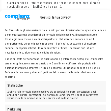
questa scheda di rete rappresenta un’alternativa conveniente ai modelli
nuovi, offrendo affidabilità e alta qualità.
Gestisci la tua privacy
Marca:
Huawei
Modello:
SP310
Per fornire le migliori esperienze, noi e i nostri partner utilizziamo tecnologie come i cookie
PN:
CN21ITGA
per memorizzare e/o accedere alle informazioni del dispositivo. Il consenso a queste
Numero di porte SFP+:
2x 10Gb
tecnologie permetterà a noi e ai nostri partner di elaborare dati personali come il
comportamento durante la navigazione o gli ID univoci su questo sito e di mostrare
Interfaccia:
PCI Express x8
annunci (non) personalizzati. Non acconsentire o ritirare il consenso può influire
negativamente su alcune caratteristiche e funzioni.
Clicca qui sotto per acconsentire a quanto sopra o per fare scelte dettagliate. Le tue scelte
saranno applicate solamente a questo sito. È possibile modificare le impostazioni in
qualsiasi momento, compreso il ritiro del consenso, utilizzando i pulsanti della Cookie
Policy o cliccando sul pulsante di gestione del consenso nella parte inferiore dello
schermo.
Statistiche
Archiviare informazioni su dispositivo e/o accedervi, Misurare le prestazioni degli
annunci, Misurare le prestazioni dei contenuti, Comprendere il pubblico attraverso
statistiche o la combinazione di dati provenienti da fonti diverse.
Marketing