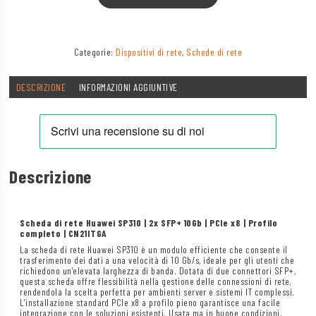
Categorie:
Dispositivi di rete
,
Schede di rete
DESCRIZIONE
INFORMAZIONI AGGIUNTIVE
Descrizione
Scheda di rete Huawei SP310 | 2x SFP+ 10Gb | PCIe x8 | Profilo
completo | CN21ITGA
La scheda di rete Huawei SP310 è un modulo efficiente che consente il
trasferimento dei dati a una velocità di 10 Gb/s, ideale per gli utenti che
richiedono un’elevata larghezza di banda. Dotata di due connettori SFP+,
questa scheda offre flessibilità nella gestione delle connessioni di rete,
rendendola la scelta perfetta per ambienti server e sistemi IT complessi.
L’installazione standard PCIe x8 a profilo pieno garantisce una facile
integrazione con le soluzioni esistenti. Usata ma in buone condizioni,