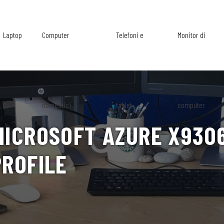
Laptop
Computer
Telefoni e
Monitor di
domestici
tablet
computer
MICROSOFT AZURE X9306
PROFILE