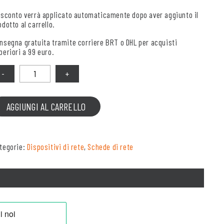
 sconto verrà applicato automaticamente dopo aver aggiunto il
odotto al carrello.
nsegna gratuita tramite corriere BRT o DHL per acquisti
periori a 99 euro.
antità
AGGIUNGI AL CARRELLO
tegorie:
Dispositivi di rete
,
Schede di rete