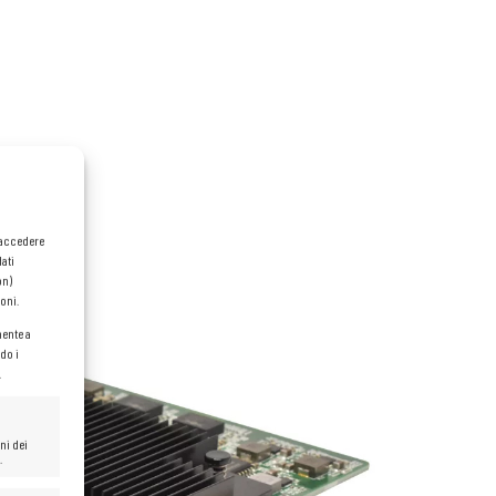
o accedere
dati
on)
oni.
mente a
do i
.
ni dei
.