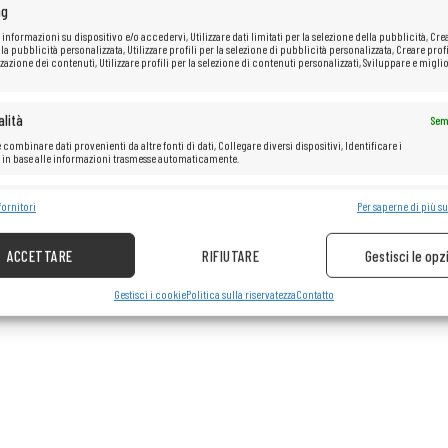
ng
 informazioni su dispositivo e/o accedervi, Utilizzare dati limitati per la selezione della pubblicità, Cre
 la pubblicità personalizzata, Utilizzare profili per la selezione di pubblicità personalizzata, Creare profi
zazione dei contenuti, Utilizzare profili per la selezione di contenuti personalizzati, Sviluppare e miglio
lità
Sem
 combinare dati provenienti da altre fonti di dati, Collegare diversi dispositivi, Identificare i
i in base alle informazioni trasmesse automaticamente.
e la sicurezza, prevenire e rilevare frodi, correggere errori, Erogare e
fornitori
Per saperne di più su
Sem
re pubblicità e contenuto.
ACCETTARE
RIFIUTARE
Gestisci le opz
Gestisci i cookie
Politica sulla riservatezza
Contatto