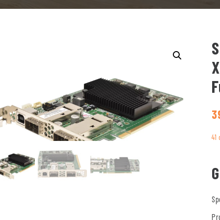
S
X
F
3
41
G
Sp
Pr