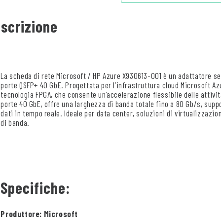
scrizione
La scheda di rete Microsoft / HP Azure X930613-001 è un adattatore ser
porte QSFP+ 40 GbE. Progettata per l’infrastruttura cloud Microsoft Azu
tecnologia FPGA, che consente un’accelerazione flessibile delle attivit
porte 40 GbE, offre una larghezza di banda totale fino a 80 Gb/s, sup
dati in tempo reale. Ideale per data center, soluzioni di virtualizzazi
di banda.
Specifiche:
Produttore: Microsoft