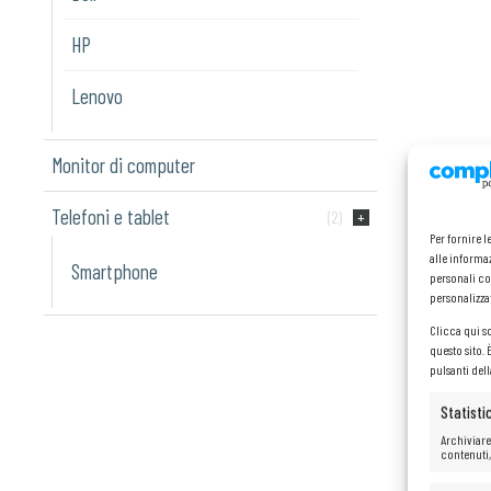
HP
Lenovo
Monitor di computer
Telefoni e tablet
(2)
Per fornire 
alle informaz
Smartphone
personali co
personalizza
Clicca qui s
questo sito.
pulsanti del
Statisti
Archiviare
contenuti,