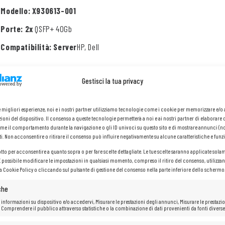
Modello: X930613-001
Porte: 2x
QSFP+ 40Gb
Compatibilità: Server
HP, Dell
Gestisci la tua privacy
le migliori esperienze, noi e i nostri partner utilizziamo tecnologie come i cookie per memorizzare e/
ioni del dispositivo. Il consenso a queste tecnologie permetterà a noi e ai nostri partner di elaborare 
me il comportamento durante la navigazione o gli ID univoci su questo sito e di mostrare annunci (n
ti. Non acconsentire o ritirare il consenso può influire negativamente su alcune caratteristiche e funzi
otto per acconsentire a quanto sopra o per fare scelte dettagliate. Le tue scelte saranno applicate sola
 È possibile modificare le impostazioni in qualsiasi momento, compreso il ritiro del consenso, utilizzan
la Cookie Policy o cliccando sul pulsante di gestione del consenso nella parte inferiore dello schermo
che
 informazioni su dispositivo e/o accedervi, Misurare le prestazioni degli annunci, Misurare le prestazio
 Comprendere il pubblico attraverso statistiche o la combinazione di dati provenienti da fonti diverse