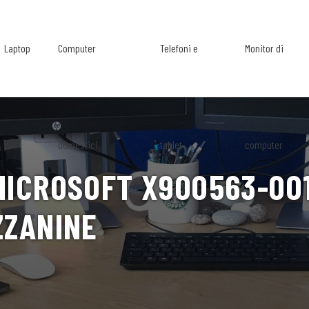
Laptop
Computer
Telefoni e
Monitor di
domestici
tablet
computer
MICROSOFT X900563-00
ZZANINE