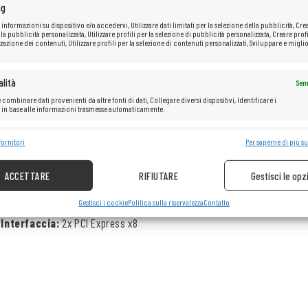
ng
 informazioni su dispositivo e/o accedervi, Utilizzare dati limitati per la selezione della pubblicità, Cre
 la pubblicità personalizzata, Utilizzare profili per la selezione di pubblicità personalizzata, Creare profi
zazione dei contenuti, Utilizzare profili per la selezione di contenuti personalizzati, Sviluppare e miglio
lità
Sem
 combinare dati provenienti da altre fonti di dati, Collegare diversi dispositivi, Identificare i
i in base alle informazioni trasmesse automaticamente.
e la sicurezza, prevenire e rilevare frodi, correggere errori, Erogare e
fornitori
Per saperne di più su
Sem
Marca:
Microsoft
re pubblicità e contenuto.
PN:
X900563-001
ACCETTARE
RIFIUTARE
Gestisci le opz
Numero di porte QSFP+:
2x 40Gb
Gestisci i cookie
Politica sulla riservatezza
Contatto
Interfaccia:
2x PCI Express x8