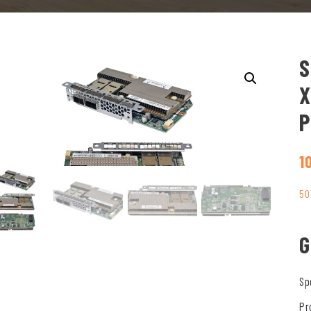
S
X
P
1
50
G
Sp
Pr