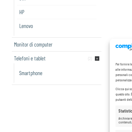
HP
Lenovo
Monitor di computer
Telefoni e tablet
(2)
Per fornire 
alle informaz
Smartphone
personali co
personalizza
Clicca qui s
questo sito.
pulsanti del
Statisti
Archiviare
contenuti,