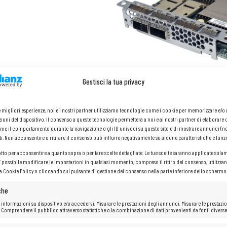
Gestisci la tua privacy
le migliori esperienze, noi e i nostri partner utilizziamo tecnologie come i cookie per memorizzare e/
ioni del dispositivo. Il consenso a queste tecnologie permetterà a noi e ai nostri partner di elaborare 
me il comportamento durante la navigazione o gli ID univoci su questo sito e di mostrare annunci (n
ti. Non acconsentire o ritirare il consenso può influire negativamente su alcune caratteristiche e funzi
otto per acconsentire a quanto sopra o per fare scelte dettagliate. Le tue scelte saranno applicate sola
 È possibile modificare le impostazioni in qualsiasi momento, compreso il ritiro del consenso, utilizzan
la Cookie Policy o cliccando sul pulsante di gestione del consenso nella parte inferiore dello schermo
che
 informazioni su dispositivo e/o accedervi, Misurare le prestazioni degli annunci, Misurare le prestazio
 Comprendere il pubblico attraverso statistiche o la combinazione di dati provenienti da fonti diverse