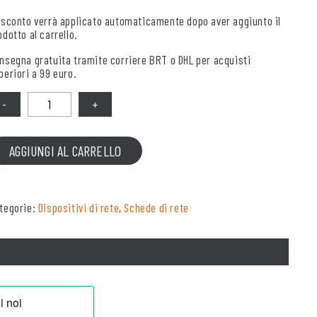
 sconto verrà applicato automaticamente dopo aver aggiunto il
odotto al carrello.
nsegna gratuita tramite corriere BRT o DHL per acquisti
periori a 99 euro.
antità
AGGIUNGI AL CARRELLO
tegorie:
Dispositivi di rete
,
Schede di rete