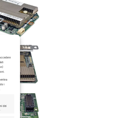
o accedere
dati
on)
oni.
mente a
do i
.
ni dei
.