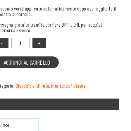
 sconto verrà applicato automaticamente dopo aver aggiunto il
odotto al carrello.
nsegna gratuita tramite corriere BRT o DHL per acquisti
periori a 99 euro.
antità
AGGIUNGI AL CARRELLO
tegorie:
Dispositivi di rete
,
Interruttori di rete