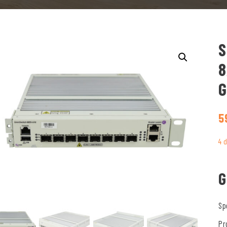
S
8
G
5
4 
G
Sp
Pr