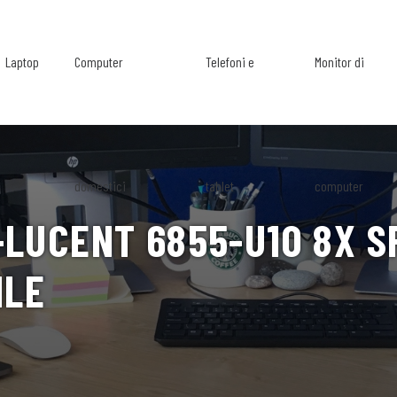
Laptop
Computer
Telefoni e
Monitor di
domestici
tablet
computer
LUCENT 6855-U10 8X SF
ILE