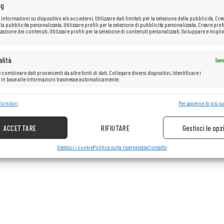
ng
 informazioni su dispositivo e/o accedervi, Utilizzare dati limitati per la selezione della pubblicità, Cre
 la pubblicità personalizzata, Utilizzare profili per la selezione di pubblicità personalizzata, Creare profi
zazione dei contenuti, Utilizzare profili per la selezione di contenuti personalizzati, Sviluppare e miglio
lità
Sem
 combinare dati provenienti da altre fonti di dati, Collegare diversi dispositivi, Identificare i
i in base alle informazioni trasmesse automaticamente.
e la sicurezza, prevenire e rilevare frodi, correggere errori, Erogare e
fornitori
Per saperne di più su
Sem
re pubblicità e contenuto.
ACCETTARE
RIFIUTARE
Gestisci le opz
Gestisci i cookie
Politica sulla riservatezza
Contatto