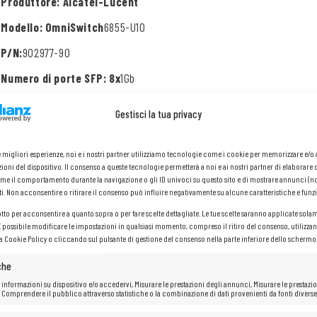
Produttore: Alcatel-Lucent
Modello: OmniSwitch
6855-U10
P/N:
902977-90
Numero di porte SFP: 8x
1Gb
Numero di porte RJ-45:
2x 1Gb
Gestisci la tua privacy
Alimentatore:
Nessuno
Gestibile:
Sì
le migliori esperienze, noi e i nostri partner utilizziamo tecnologie come i cookie per memorizzare e/
ioni del dispositivo. Il consenso a queste tecnologie permetterà a noi e ai nostri partner di elaborare 
me il comportamento durante la navigazione o gli ID univoci su questo sito e di mostrare annunci (n
ti. Non acconsentire o ritirare il consenso può influire negativamente su alcune caratteristiche e funzi
otto per acconsentire a quanto sopra o per fare scelte dettagliate. Le tue scelte saranno applicate sola
 È possibile modificare le impostazioni in qualsiasi momento, compreso il ritiro del consenso, utilizzan
la Cookie Policy o cliccando sul pulsante di gestione del consenso nella parte inferiore dello schermo
che
 informazioni su dispositivo e/o accedervi, Misurare le prestazioni degli annunci, Misurare le prestazio
 Comprendere il pubblico attraverso statistiche o la combinazione di dati provenienti da fonti diverse