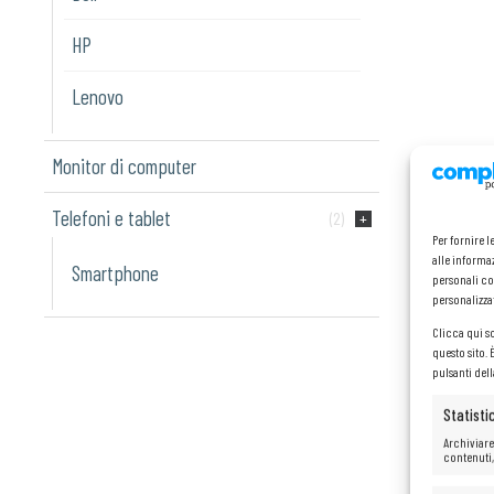
HP
Lenovo
Monitor di computer
Telefoni e tablet
(2)
Per fornire 
alle informaz
Smartphone
personali co
personalizza
Clicca qui s
questo sito.
pulsanti del
Statisti
Archiviare
contenuti,