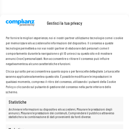
Gestisci la tua privacy
Per fornire le migliori esperienze, noi e i nostri partner utilizziamo tecnologie come i cookie
per memorizzare e/o accedere alle informazioni del dispositivo. Il consenso a queste
tecnologie permetterà a noi e ai nostri partner di elaborare dati personali come il
comportamento durante la navigazione o gli ID univoci su questo sito e di mostrare
annunci (non) personalizzati. Non acconsentire o ritirare il consenso può influire
negativamente su alcune caratteristiche e funzioni.
Clicca qui sotto per acconsentire a quanto sopra o per fare scelte dettagliate. Le tue scelte
saranno applicate solamente a questo sito. È possibile modificare le impostazioni in
qualsiasi momento, compreso il ritiro del consenso, utilizzando i pulsanti della Cookie
Policy o cliccando sul pulsante di gestione del consenso nella parte inferiore dello
schermo.
Statistiche
Archiviare informazioni su dispositivo e/o accedervi, Misurare le prestazioni degli
annunci, Misurare le prestazioni dei contenuti, Comprendere il pubblico attraverso
statistiche o la combinazione di dati provenienti da fonti diverse.