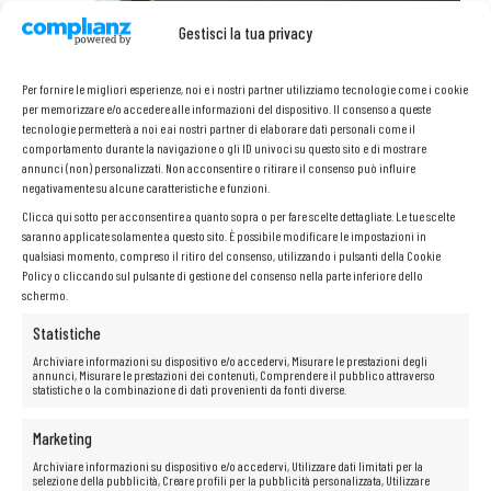
Gestisci la tua privacy
Per fornire le migliori esperienze, noi e i nostri partner utilizziamo tecnologie come i cookie
per memorizzare e/o accedere alle informazioni del dispositivo. Il consenso a queste
tecnologie permetterà a noi e ai nostri partner di elaborare dati personali come il
comportamento durante la navigazione o gli ID univoci su questo sito e di mostrare
annunci (non) personalizzati. Non acconsentire o ritirare il consenso può influire
negativamente su alcune caratteristiche e funzioni.
Clicca qui sotto per acconsentire a quanto sopra o per fare scelte dettagliate. Le tue scelte
saranno applicate solamente a questo sito. È possibile modificare le impostazioni in
Il set include:
qualsiasi momento, compreso il ritiro del consenso, utilizzando i pulsanti della Cookie
Policy o cliccando sul pulsante di gestione del consenso nella parte inferiore dello
schermo.
Cisco WS-C2960XR-24TD-I
Orecchie di montaggio
Cavo di alimentazione
Statistiche
Archiviare informazioni su dispositivo e/o accedervi, Misurare le prestazioni degli
annunci, Misurare le prestazioni dei contenuti, Comprendere il pubblico attraverso
statistiche o la combinazione di dati provenienti da fonti diverse.
Marketing
Archiviare informazioni su dispositivo e/o accedervi, Utilizzare dati limitati per la
selezione della pubblicità, Creare profili per la pubblicità personalizzata, Utilizzare