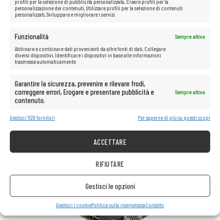
profili per la selezione di pubblicità personalizzata, Creare profili per la
personalizzazione dei contenuti, Utilizzare profili per la selezione di contenuti
personalizzati, Sviluppare e migliorare i servizi.
Funzionalità
Sempre attivo
Abbinare e combinare dati provenienti da altre fonti di dati, Collegare
diversi dispositivi, Identificare i dispositivi in base alle informazioni
trasmesse automaticamente.
Garantire la sicurezza, prevenire e rilevare frodi,
correggere errori, Erogare e presentare pubblicità e
Sempre attivo
contenuto.
Gestisci 1129 fornitori
Per saperne di più su questi scopi
ACCETTARE
RIFIUTARE
Gestisci le opzioni
Gestisci i cookie
Politica sulla riservatezza
Contatto