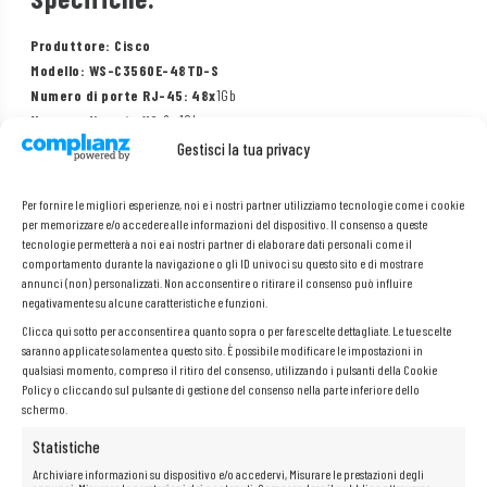
Produttore: Cisco
Modello: WS-C3560E-48TD-S
Numero di porte RJ-45: 48x
1Gb
Numero di porte X2:
2x 1Gb
Gestibile:
Sì
Gestisci la tua privacy
Per fornire le migliori esperienze, noi e i nostri partner utilizziamo tecnologie come i cookie
per memorizzare e/o accedere alle informazioni del dispositivo. Il consenso a queste
tecnologie permetterà a noi e ai nostri partner di elaborare dati personali come il
comportamento durante la navigazione o gli ID univoci su questo sito e di mostrare
annunci (non) personalizzati. Non acconsentire o ritirare il consenso può influire
negativamente su alcune caratteristiche e funzioni.
Clicca qui sotto per acconsentire a quanto sopra o per fare scelte dettagliate. Le tue scelte
saranno applicate solamente a questo sito. È possibile modificare le impostazioni in
qualsiasi momento, compreso il ritiro del consenso, utilizzando i pulsanti della Cookie
Policy o cliccando sul pulsante di gestione del consenso nella parte inferiore dello
schermo.
Statistiche
Archiviare informazioni su dispositivo e/o accedervi, Misurare le prestazioni degli