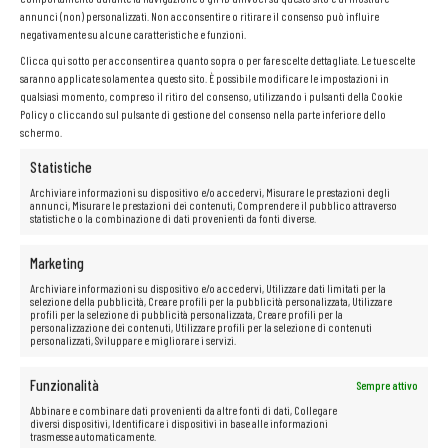
annunci (non) personalizzati. Non acconsentire o ritirare il consenso può influire
negativamente su alcune caratteristiche e funzioni.
Clicca qui sotto per acconsentire a quanto sopra o per fare scelte dettagliate. Le tue scelte
saranno applicate solamente a questo sito. È possibile modificare le impostazioni in
qualsiasi momento, compreso il ritiro del consenso, utilizzando i pulsanti della Cookie
Policy o cliccando sul pulsante di gestione del consenso nella parte inferiore dello
schermo.
Statistiche
Archiviare informazioni su dispositivo e/o accedervi, Misurare le prestazioni degli
annunci, Misurare le prestazioni dei contenuti, Comprendere il pubblico attraverso
statistiche o la combinazione di dati provenienti da fonti diverse.
Marketing
Archiviare informazioni su dispositivo e/o accedervi, Utilizzare dati limitati per la
selezione della pubblicità, Creare profili per la pubblicità personalizzata, Utilizzare
profili per la selezione di pubblicità personalizzata, Creare profili per la
personalizzazione dei contenuti, Utilizzare profili per la selezione di contenuti
personalizzati, Sviluppare e migliorare i servizi.
Funzionalità
Sempre attivo
Abbinare e combinare dati provenienti da altre fonti di dati, Collegare
diversi dispositivi, Identificare i dispositivi in base alle informazioni
trasmesse automaticamente.