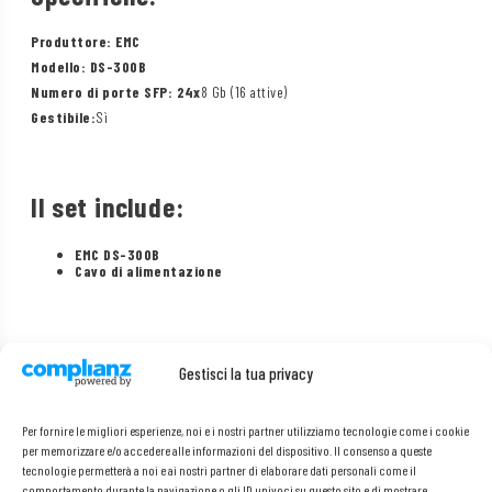
Produttore: EMC
Modello: DS-300B
Numero di porte SFP: 24x
8 Gb (16 attive)
Gestibile:
Sì
Il set include:
EMC DS-300B
Cavo di alimentazione
Gestisci la tua privacy
Per fornire le migliori esperienze, noi e i nostri partner utilizziamo tecnologie come i cookie
per memorizzare e/o accedere alle informazioni del dispositivo. Il consenso a queste
tecnologie permetterà a noi e ai nostri partner di elaborare dati personali come il
comportamento durante la navigazione o gli ID univoci su questo sito e di mostrare