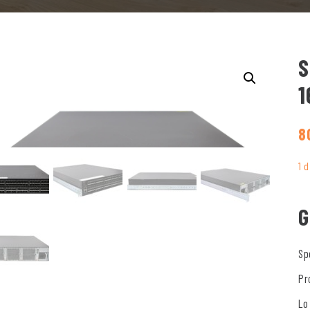
S
1
8
1 
G
Sp
Pr
Lo