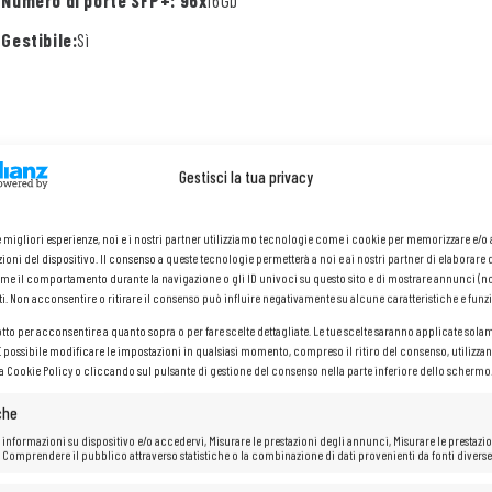
Numero di porte SFP+: 96x
16Gb
Gestibile:
Sì
Gestisci la tua privacy
le migliori esperienze, noi e i nostri partner utilizziamo tecnologie come i cookie per memorizzare e/
ioni del dispositivo. Il consenso a queste tecnologie permetterà a noi e ai nostri partner di elaborare 
me il comportamento durante la navigazione o gli ID univoci su questo sito e di mostrare annunci (n
ti. Non acconsentire o ritirare il consenso può influire negativamente su alcune caratteristiche e funzi
otto per acconsentire a quanto sopra o per fare scelte dettagliate. Le tue scelte saranno applicate sola
 È possibile modificare le impostazioni in qualsiasi momento, compreso il ritiro del consenso, utilizzan
la Cookie Policy o cliccando sul pulsante di gestione del consenso nella parte inferiore dello schermo
che
 informazioni su dispositivo e/o accedervi, Misurare le prestazioni degli annunci, Misurare le prestazio
 Comprendere il pubblico attraverso statistiche o la combinazione di dati provenienti da fonti diverse