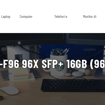
Laptop
Computer
Telefoni e
Monitor di
domestici
tablet
computer
F96 96X SFP+ 16GB (96