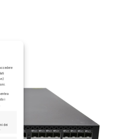
o accedere
dati
on)
oni.
mente a
do i
.
ni dei
.