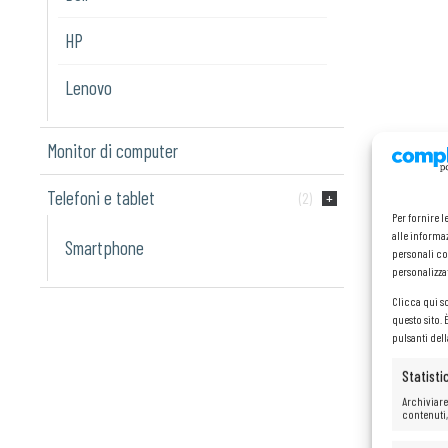
HP
Lenovo
Monitor di computer
Telefoni e tablet
(2)
Per fornire 
alle informaz
Smartphone
personali co
personalizza
Clicca qui s
questo sito.
pulsanti del
Statisti
Archiviare
contenuti,