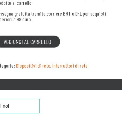
odotto al carrello.
nsegna gratuita tramite corriere BRT o DHL per acquisti
periori a 99 euro.
AGGIUNGI AL CARRELLO
tegorie:
Dispositivi di rete
,
Interruttori di rete