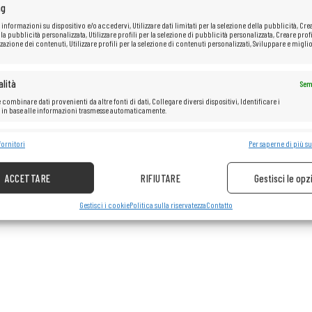
ng
 informazioni su dispositivo e/o accedervi, Utilizzare dati limitati per la selezione della pubblicità, Cre
 la pubblicità personalizzata, Utilizzare profili per la selezione di pubblicità personalizzata, Creare profi
zazione dei contenuti, Utilizzare profili per la selezione di contenuti personalizzati, Sviluppare e miglio
lità
Sem
 combinare dati provenienti da altre fonti di dati, Collegare diversi dispositivi, Identificare i
i in base alle informazioni trasmesse automaticamente.
e la sicurezza, prevenire e rilevare frodi, correggere errori, Erogare e
fornitori
Per saperne di più su
Sem
re pubblicità e contenuto.
ACCETTARE
RIFIUTARE
Gestisci le opz
Gestisci i cookie
Politica sulla riservatezza
Contatto