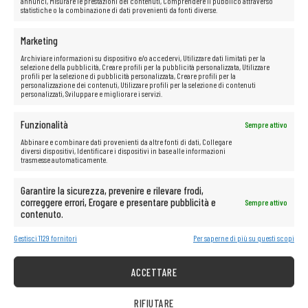
annunci, Misurare le prestazioni dei contenuti, Comprendere il pubblico attraverso
statistiche o la combinazione di dati provenienti da fonti diverse.
Marketing
Archiviare informazioni su dispositivo e/o accedervi, Utilizzare dati limitati per la
selezione della pubblicità, Creare profili per la pubblicità personalizzata, Utilizzare
profili per la selezione di pubblicità personalizzata, Creare profili per la
personalizzazione dei contenuti, Utilizzare profili per la selezione di contenuti
personalizzati, Sviluppare e migliorare i servizi.
Funzionalità
Sempre attivo
Abbinare e combinare dati provenienti da altre fonti di dati, Collegare
diversi dispositivi, Identificare i dispositivi in base alle informazioni
Il set include:
trasmesse automaticamente.
Garantire la sicurezza, prevenire e rilevare frodi,
Lenovo G7052 00MY222
Cavo di alimentazione
correggere errori, Erogare e presentare pubblicità e
Sempre attivo
contenuto.
Gestisci 1129 fornitori
Per saperne di più su questi scopi
ACCETTARE
RIFIUTARE