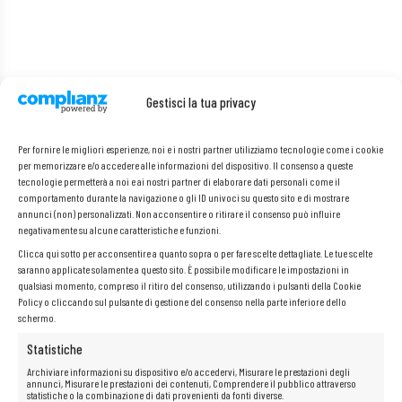
Gestisci la tua privacy
Per fornire le migliori esperienze, noi e i nostri partner utilizziamo tecnologie come i cookie
per memorizzare e/o accedere alle informazioni del dispositivo. Il consenso a queste
tecnologie permetterà a noi e ai nostri partner di elaborare dati personali come il
comportamento durante la navigazione o gli ID univoci su questo sito e di mostrare
annunci (non) personalizzati. Non acconsentire o ritirare il consenso può influire
negativamente su alcune caratteristiche e funzioni.
Clicca qui sotto per acconsentire a quanto sopra o per fare scelte dettagliate. Le tue scelte
saranno applicate solamente a questo sito. È possibile modificare le impostazioni in
qualsiasi momento, compreso il ritiro del consenso, utilizzando i pulsanti della Cookie
Policy o cliccando sul pulsante di gestione del consenso nella parte inferiore dello
schermo.
Statistiche
Archiviare informazioni su dispositivo e/o accedervi, Misurare le prestazioni degli
annunci, Misurare le prestazioni dei contenuti, Comprendere il pubblico attraverso
statistiche o la combinazione di dati provenienti da fonti diverse.