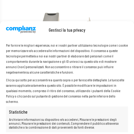
Gestisci la tua privacy
Per fornire le migliori esperienze, noi e i nostri partner utilizziamo tecnologie come i cookie
per memorizzare e/o accedere alle informazioni del dispositivo. Il consenso a queste
tecnologie permetterà a noi e ai nostri partner di elaborare dati personali come il
comportamento durante la navigazione o gli ID univoci su questo sito e di mostrare
annunci (non) personalizzati. Non acconsentire o ritirare il consenso può influire
negativamente su alcune caratteristiche e funzioni.
Clicca qui sotto per acconsentire a quanto sopra o per fare scelte dettagliate. Le tue scelte
saranno applicate solamente a questo sito. È possibile modificare le impostazioni in
qualsiasi momento, compreso il ritiro del consenso, utilizzando i pulsanti della Cookie
Policy o cliccando sul pulsante di gestione del consenso nella parte inferiore dello
schermo.
Statistiche
Specifiche tecniche:
Archiviare informazioni su dispositivo e/o accedervi, Misurare le prestazioni degli
annunci, Misurare le prestazioni dei contenuti, Comprendere il pubblico attraverso
statistiche o la combinazione di dati provenienti da fonti diverse.
Produttore:
Dell