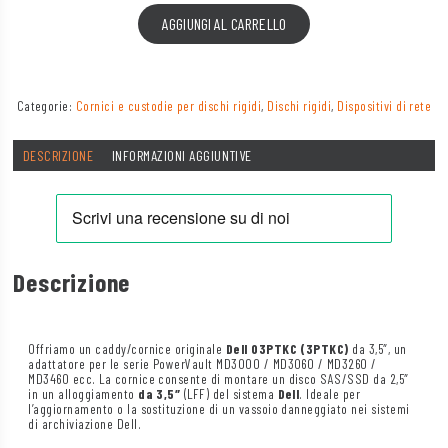
AGGIUNGI AL CARRELLO
Categorie:
Cornici e custodie per dischi rigidi
,
Dischi rigidi
,
Dispositivi di rete
DESCRIZIONE
INFORMAZIONI AGGIUNTIVE
Descrizione
Offriamo un caddy/cornice originale
Dell 03PTKC (3PTKC)
da 3,5″, un
adattatore per le serie PowerVault MD3000 / MD3060 / MD3260 /
MD3460 ecc. La cornice consente di montare un disco SAS/SSD da 2,5″
in un alloggiamento
da 3,5″
(LFF) del sistema
Dell
. Ideale per
l’aggiornamento o la sostituzione di un vassoio danneggiato nei sistemi
di archiviazione Dell.