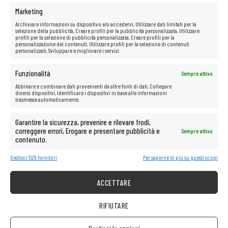
Numero di parte / codice:
03PTKC / 3PTKC
Marketing
Tipo:
Caddy / Lift Tray 3,5″ (LFF) con adattatore per 2,5″
Dischi supportati:
2,5″ × 15 mm SAS / SATA / SSD in vassoio da
Archiviare informazioni su dispositivo e/o accedervi, Utilizzare dati limitati per la
3,5″
selezione della pubblicità, Creare profili per la pubblicità personalizzata, Utilizzare
Applicazione / compatibilità:
Dell PowerVault MD3000 /
profili per la selezione di pubblicità personalizzata, Creare profili per la
personalizzazione dei contenuti, Utilizzare profili per la selezione di contenuti
MD3060 / MD3260 / MD3460 / MD3660 / MD3860 series
personalizzati, Sviluppare e migliorare i servizi.
Funzionalità
Sempre attivo
Abbinare e combinare dati provenienti da altre fonti di dati, Collegare
diversi dispositivi, Identificare i dispositivi in base alle informazioni
trasmesse automaticamente.
Garantire la sicurezza, prevenire e rilevare frodi,
correggere errori, Erogare e presentare pubblicità e
Sempre attivo
contenuto.
Gestisci 1129 fornitori
Per saperne di più su questi scopi
ACCETTARE
RIFIUTARE