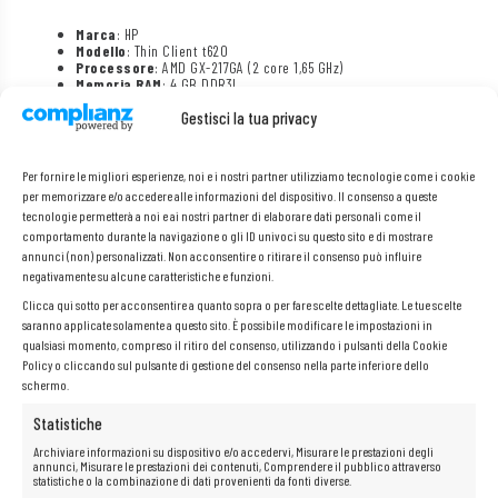
Marca
: HP
Modello
: Thin Client t620
Processore
: AMD GX-217GA (2 core 1,65 GHz)
Memoria
RAM
: 4 GB DDR3L
Disco
: SSD da 16 GB
Connettività
: LAN (RJ45)
Gestisci la tua privacy
Connettori
anteriori
: 2x USB 3.0, 2x USB 2.0, 2x Jack Audio
Connettori
posteriori
: 1x LAN RJ-45, 2x USB 2.0, 2x
DisplayPort, 2x PS/2 (mouse, tastiera), 1x RS-232, 2x jack audio
Per fornire le migliori esperienze, noi e i nostri partner utilizziamo tecnologie come i cookie
In
dotazione
: terminale e alimentatore originale
per memorizzare e/o accedere alle informazioni del dispositivo. Il consenso a queste
Condizioni
: Usato, funzionante al 100%!
tecnologie permetterà a noi e ai nostri partner di elaborare dati personali come il
Il dispositivo non ha un sistema operativo installato.
comportamento durante la navigazione o gli ID univoci su questo sito e di mostrare
annunci (non) personalizzati. Non acconsentire o ritirare il consenso può influire
negativamente su alcune caratteristiche e funzioni.
Clicca qui sotto per acconsentire a quanto sopra o per fare scelte dettagliate. Le tue scelte
saranno applicate solamente a questo sito. È possibile modificare le impostazioni in
qualsiasi momento, compreso il ritiro del consenso, utilizzando i pulsanti della Cookie
Policy o cliccando sul pulsante di gestione del consenso nella parte inferiore dello
schermo.
Statistiche
Archiviare informazioni su dispositivo e/o accedervi, Misurare le prestazioni degli
annunci, Misurare le prestazioni dei contenuti, Comprendere il pubblico attraverso
statistiche o la combinazione di dati provenienti da fonti diverse.