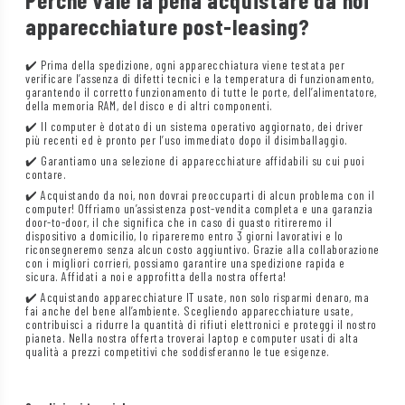
apparecchiature post-leasing?
✔️ Prima della spedizione, ogni apparecchiatura viene testata per
verificare l’assenza di difetti tecnici e la temperatura di funzionamento,
garantendo il corretto funzionamento di tutte le porte, dell’alimentatore,
della memoria RAM, del disco e di altri componenti.
✔️ Il computer è dotato di un sistema operativo aggiornato, dei driver
più recenti ed è pronto per l’uso immediato dopo il disimballaggio.
✔️ Garantiamo una selezione di apparecchiature affidabili su cui puoi
contare.
✔️ Acquistando da noi, non dovrai preoccuparti di alcun problema con il
computer! Offriamo un’assistenza post-vendita completa e una garanzia
door-to-door, il che significa che in caso di guasto ritireremo il
dispositivo a domicilio, lo ripareremo entro 3 giorni lavorativi e lo
riconsegneremo senza alcun costo aggiuntivo. Grazie alla collaborazione
con i migliori corrieri, possiamo garantire una spedizione rapida e
sicura. Affidati a noi e approfitta della nostra offerta!
✔️ Acquistando apparecchiature IT usate, non solo risparmi denaro, ma
fai anche del bene all’ambiente. Scegliendo apparecchiature usate,
contribuisci a ridurre la quantità di rifiuti elettronici e proteggi il nostro
pianeta. Nella nostra offerta troverai laptop e computer usati di alta
qualità a prezzi competitivi che soddisferanno le tue esigenze.