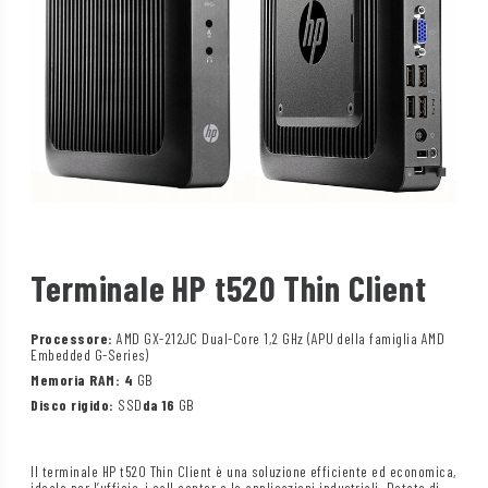
Terminale HP t520 Thin Client
Processore:
AMD GX-212JC Dual-Core 1,2 GHz (APU della famiglia AMD
Embedded G-Series)
Memoria RAM: 4
GB
Disco rigido:
SSD
da 16
GB
Il terminale HP t520 Thin Client è una soluzione efficiente ed economica,
ideale per l’ufficio, i call center o le applicazioni industriali. Dotato di