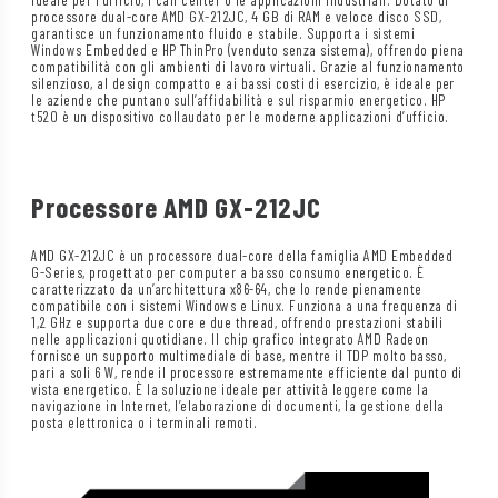
processore dual-core AMD GX-212JC, 4 GB di RAM e veloce disco SSD,
garantisce un funzionamento fluido e stabile. Supporta i sistemi
Windows Embedded e HP ThinPro (venduto senza sistema), offrendo piena
compatibilità con gli ambienti di lavoro virtuali. Grazie al funzionamento
silenzioso, al design compatto e ai bassi costi di esercizio, è ideale per
le aziende che puntano sull’affidabilità e sul risparmio energetico. HP
t520 è un dispositivo collaudato per le moderne applicazioni d’ufficio.
Processore AMD GX-212JC
AMD GX-212JC è un processore dual-core della famiglia AMD Embedded
G-Series, progettato per computer a basso consumo energetico. È
caratterizzato da un’architettura x86-64, che lo rende pienamente
compatibile con i sistemi Windows e Linux. Funziona a una frequenza di
1,2 GHz e supporta due core e due thread, offrendo prestazioni stabili
nelle applicazioni quotidiane. Il chip grafico integrato AMD Radeon
fornisce un supporto multimediale di base, mentre il TDP molto basso,
pari a soli 6 W, rende il processore estremamente efficiente dal punto di
vista energetico. È la soluzione ideale per attività leggere come la
navigazione in Internet, l’elaborazione di documenti, la gestione della
posta elettronica o i terminali remoti.