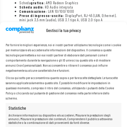
Scheda
grafica:
AMD Radeon Graphics
Scheda audio:
HD Audio integrata
Comunicazione:
LAN 10/100/1000
Prese di ingresso-uscita:
DisplayPort, RJ-45 (LAN, Ethernet),
mini jack 3,5 mm (audio), USB 3.1 tipo A, USB 2.0 tipo A
Sistema operativo
: assente
Informazioni aggiuntive:
senza supporto, senza alimentatore
Gestisci la tua privacy
Per fornire le migliori esperienze, noi e i nostri partner utilizziamo tecnologie come i cookie
per memorizzare e/o accedere alle informazioni del dispositivo. Il consenso a queste
tecnologie permetterà a noi e ai nostri partner di elaborare dati personali come il
comportamento durante la navigazione o gli ID univoci su questo sito e di mostrare
annunci (non) personalizzati. Non acconsentire o ritirare il consenso può influire
negativamente su alcune caratteristiche e funzioni.
Clicca qui sotto per acconsentire a quanto sopra o per fare scelte dettagliate. Le tue scelte
saranno applicate solamente a questo sito. È possibile modificare le impostazioni in
qualsiasi momento, compreso il ritiro del consenso, utilizzando i pulsanti della Cookie
Policy o cliccando sul pulsante di gestione del consenso nella parte inferiore dello
schermo.
Statistiche
Archiviare informazioni su dispositivo e/o accedervi, Misurare le prestazioni degli
annunci, Misurare le prestazioni dei contenuti, Comprendere il pubblico attraverso
statistiche o la combinazione di dati provenienti da fonti diverse.