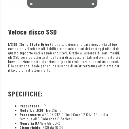
Veloce disco SSD
L’SSD (Solid State Drive)
è una soluzione che darà nuova vita al tuo
computer. Velocità e affidabilità sono solo alcuni dei vantaggi offerti da
questo supporto dati a semiconduttori. Grazie all’assenza di parti mobili,
gli SSD sono caratterizzati da tempi di accesso ai dati notevolmente più
brevi, funzionamento silenzioso e grande resistenza ai danni meccanici.
È la soluzione ideale per chi ha bisogno di un’attrezzatura efficiente per
il lavoro o l’intrattenimento.
SPECIFICHE:
Produttore:
HP
Modello: t520
Thin Client
Processore:
AMD GX-212JC Dual-Core 1,2 GHz (APU della
famiglia AMD Embedded G-Series)
Memoria RAM:
4 GB DDR3
Disco rigido:
SSD da 16 GB