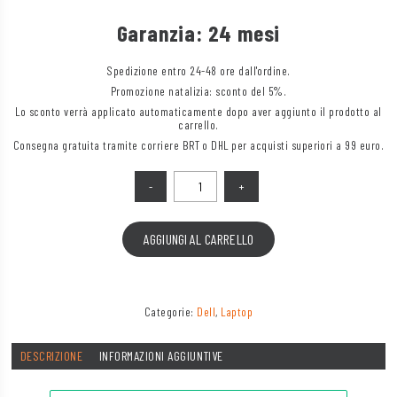
Garanzia: 24 mesi
Spedizione entro 24-48 ore dall'ordine.
Promozione natalizia: sconto del 5%.
Lo sconto verrà applicato automaticamente dopo aver aggiunto il prodotto al
carrello.
Consegna gratuita tramite corriere BRT o DHL per acquisti superiori a 99 euro.
Quantità
AGGIUNGI AL CARRELLO
Categorie:
Dell
,
Laptop
DESCRIZIONE
INFORMAZIONI AGGIUNTIVE