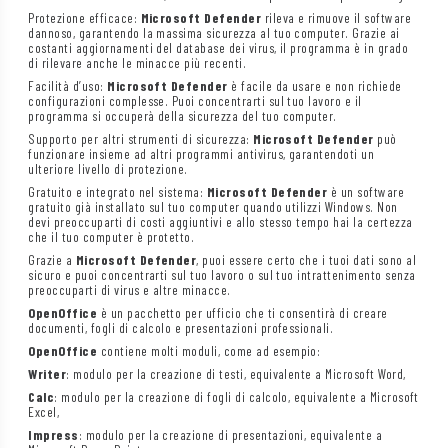
Protezione efficace:
Microsoft Defender
rileva e rimuove il software
dannoso, garantendo la massima sicurezza al tuo computer. Grazie ai
costanti aggiornamenti del database dei virus, il programma è in grado
di rilevare anche le minacce più recenti.
Facilità d’uso:
Microsoft Defender
è facile da usare e non richiede
configurazioni complesse. Puoi concentrarti sul tuo lavoro e il
programma si occuperà della sicurezza del tuo computer.
Supporto per altri strumenti di sicurezza:
Microsoft Defender
può
funzionare insieme ad altri programmi antivirus, garantendoti un
ulteriore livello di protezione.
Gratuito e integrato nel sistema:
Microsoft Defender
è un software
gratuito già installato sul tuo computer quando utilizzi Windows. Non
devi preoccuparti di costi aggiuntivi e allo stesso tempo hai la certezza
che il tuo computer è protetto.
Grazie a
Microsoft Defender
, puoi essere certo che i tuoi dati sono al
sicuro e puoi concentrarti sul tuo lavoro o sul tuo intrattenimento senza
preoccuparti di virus e altre minacce.
OpenOffice
è un pacchetto per ufficio che ti consentirà di creare
documenti, fogli di calcolo e presentazioni professionali.
OpenOffice
contiene molti moduli, come ad esempio:
Writer
: modulo per la creazione di testi, equivalente a Microsoft Word,
Calc
: modulo per la creazione di fogli di calcolo, equivalente a Microsoft
Excel,
Impress
: modulo per la creazione di presentazioni, equivalente a