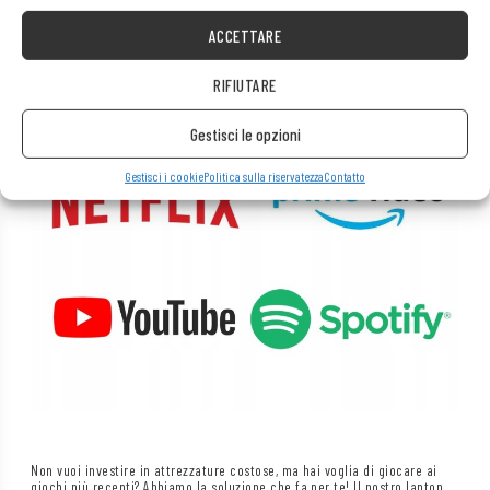
Guarda senza problemi film e ascolta musica in streaming con la
migliore qualità da piattaforme come Netflix, HBO, Amazon, YouTube,
ACCETTARE
Spotify e Facebook.
RIFIUTARE
Gestisci le opzioni
Gestisci i cookie
Politica sulla riservatezza
Contatto
Non vuoi investire in attrezzature costose, ma hai voglia di giocare ai
giochi più recenti? Abbiamo la soluzione che fa per te! Il nostro laptop