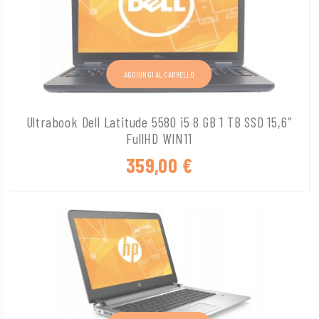
AGGIUNGI AL CARRELLO
Ultrabook Dell Latitude 5580 i5 8 GB 1 TB SSD 15,6″
FullHD WIN11
359,00
€