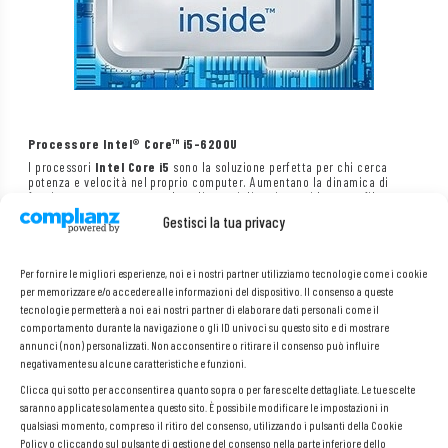
Processore Intel® Core™ i5-6200U
I processori
Intel Core i5
sono la soluzione perfetta per chi cerca
potenza e velocità nel proprio computer. Aumentano la dinamica di
funzionamento, consentendo agli utenti di aprire rapidamente file e
programmi e di passare istantaneamente da un’applicazione all’altra e
Gestisci la tua privacy
da un sito web all’altro. Inoltre, questi processori offrono eccezionali
capacità di intrattenimento e una riproduzione fluida di film in alta
definizione.
Per fornire le migliori esperienze, noi e i nostri partner utilizziamo tecnologie come i cookie
per memorizzare e/o accedere alle informazioni del dispositivo. Il consenso a queste
tecnologie permetterà a noi e ai nostri partner di elaborare dati personali come il
comportamento durante la navigazione o gli ID univoci su questo sito e di mostrare
annunci (non) personalizzati. Non acconsentire o ritirare il consenso può influire
negativamente su alcune caratteristiche e funzioni.
Clicca qui sotto per acconsentire a quanto sopra o per fare scelte dettagliate. Le tue scelte
saranno applicate solamente a questo sito. È possibile modificare le impostazioni in
qualsiasi momento, compreso il ritiro del consenso, utilizzando i pulsanti della Cookie
Policy o cliccando sul pulsante di gestione del consenso nella parte inferiore dello