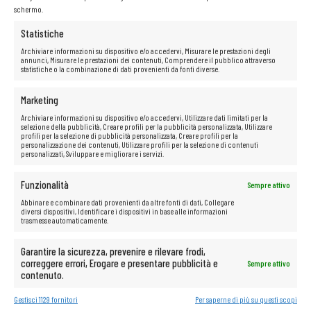
schermo.
Statistiche
Archiviare informazioni su dispositivo e/o accedervi, Misurare le prestazioni degli
annunci, Misurare le prestazioni dei contenuti, Comprendere il pubblico attraverso
statistiche o la combinazione di dati provenienti da fonti diverse.
Schermo opaco
Marketing
Vuoi lavorare comodamente con il tuo laptop in qualsiasi condizione,
Archiviare informazioni su dispositivo e/o accedervi, Utilizzare dati limitati per la
senza il rischio di abbagliamento o affaticamento degli occhi?
selezione della pubblicità, Creare profili per la pubblicità personalizzata, Utilizzare
L’ultrabook
con schermo opaco
è la soluzione perfetta per te!
profili per la selezione di pubblicità personalizzata, Creare profili per la
personalizzazione dei contenuti, Utilizzare profili per la selezione di contenuti
Grazie
allo schermo opaco
non avrai problemi di riflessi, il che ti
personalizzati, Sviluppare e migliorare i servizi.
consentirà di lavorare liberamente in diverse condizioni, sia all’interno
che all’esterno.
Lo schermo opaco
è anche molto meno affaticante
per gli occhi, consentendoti di lavorare più a lungo e più comodamente
Funzionalità
Sempre attivo
senza provare fastidio.
Abbinare e combinare dati provenienti da altre fonti di dati, Collegare
diversi dispositivi, Identificare i dispositivi in base alle informazioni
trasmesse automaticamente.
Le possibilità multimediali illimitate
Garantire la sicurezza, prevenire e rilevare frodi,
correggere errori, Erogare e presentare pubblicità e
Sempre attivo
sono a portata di mano!
contenuto.
Il computer è perfetto anche per qualsiasi tipo di multimedia.
Gestisci 1129 fornitori
Per saperne di più su questi scopi