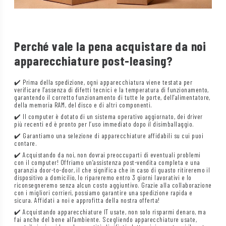
Perché vale la pena acquistare da noi
apparecchiature post-leasing?
✔️ Prima della spedizione, ogni apparecchiatura viene testata per
verificare l’assenza di difetti tecnici e la temperatura di funzionamento,
garantendo il corretto funzionamento di tutte le porte, dell’alimentatore,
della memoria RAM, del disco e di altri componenti.
✔️ Il computer è dotato di un sistema operativo aggiornato, dei driver
più recenti ed è pronto per l’uso immediato dopo il disimballaggio.
✔️ Garantiamo una selezione di apparecchiature affidabili su cui puoi
contare.
✔️ Acquistando da noi, non dovrai preoccuparti di eventuali problemi
con il computer! Offriamo un’assistenza post-vendita completa e una
garanzia door-to-door, il che significa che in caso di guasto ritireremo il
dispositivo a domicilio, lo ripareremo entro 3 giorni lavorativi e lo
riconsegneremo senza alcun costo aggiuntivo. Grazie alla collaborazione
con i migliori corrieri, possiamo garantire una spedizione rapida e
sicura. Affidati a noi e approfitta della nostra offerta!
✔️ Acquistando apparecchiature IT usate, non solo risparmi denaro, ma
fai anche del bene all’ambiente. Scegliendo apparecchiature usate,