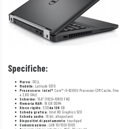
Specifiche:
Marca:
DELL
Modello:
Latitude 5570
Processore: Intel®
Core™ i5-6200U Processor (3M Cache, fino
a 2,80 GHz)
Schermo:
15,6″ (1920×1080) FHD
Memoria RAM:
16 GB DDR4
Disco rigido:
SSD
da 128
GB
Scheda grafica:
Intel HD Graphics 520
Scheda audio:
16 bit, altoparlanti
Dispositivi di puntamento
: touchpad
Comunicazione:
LAN 10/100/1000