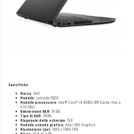
Specifiche
Marca
: Dell
Modello:
Latitude 5500
Modello processore
: Intel® Core™ i5-8365U (6M Cache, fino a
4,10 GHz)
Dimensione RAM
: 16 GB
Tipo di RAM:
DDR4
Diagonale dello schermo
: 15,6
Modello scheda grafica:
Intel UHD Graphics
Risoluzione (px):
1920 x 1080 FHD
Disco:
SSD da 1 TB