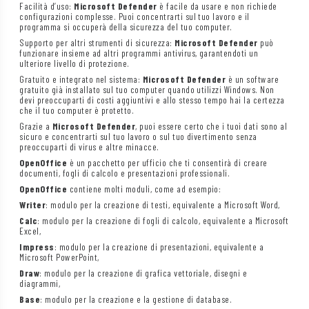
Facilità d’uso:
Microsoft Defender
è facile da usare e non richiede
configurazioni complesse. Puoi concentrarti sul tuo lavoro e il
programma si occuperà della sicurezza del tuo computer.
Supporto per altri strumenti di sicurezza:
Microsoft Defender
può
funzionare insieme ad altri programmi antivirus, garantendoti un
ulteriore livello di protezione.
Gratuito e integrato nel sistema:
Microsoft Defender
è un software
gratuito già installato sul tuo computer quando utilizzi Windows. Non
devi preoccuparti di costi aggiuntivi e allo stesso tempo hai la certezza
che il tuo computer è protetto.
Grazie a
Microsoft Defender
, puoi essere certo che i tuoi dati sono al
sicuro e concentrarti sul tuo lavoro o sul tuo divertimento senza
preoccuparti di virus e altre minacce.
OpenOffice
è un pacchetto per ufficio che ti consentirà di creare
documenti, fogli di calcolo e presentazioni professionali.
OpenOffice
contiene molti moduli, come ad esempio:
Writer
: modulo per la creazione di testi, equivalente a Microsoft Word,
Calc
: modulo per la creazione di fogli di calcolo, equivalente a Microsoft
Excel,
Impress
: modulo per la creazione di presentazioni, equivalente a
Microsoft PowerPoint,
Draw
: modulo per la creazione di grafica vettoriale, disegni e
diagrammi,
Base
: modulo per la creazione e la gestione di database.