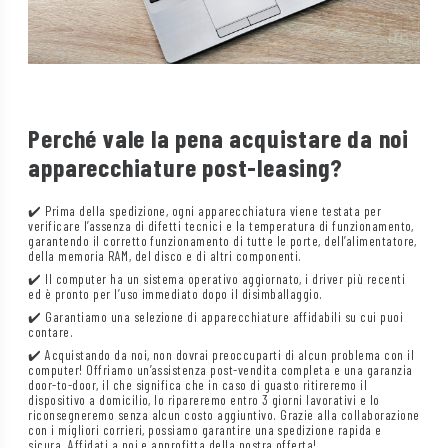
Perché vale la pena acquistare da noi
apparecchiature post-leasing?
✔️ Prima della spedizione, ogni apparecchiatura viene testata per
verificare l’assenza di difetti tecnici e la temperatura di funzionamento,
garantendo il corretto funzionamento di tutte le porte, dell’alimentatore,
della memoria RAM, del disco e di altri componenti.
✔️ Il computer ha un sistema operativo aggiornato, i driver più recenti
ed è pronto per l’uso immediato dopo il disimballaggio.
✔️ Garantiamo una selezione di apparecchiature affidabili su cui puoi
contare.
✔️ Acquistando da noi, non dovrai preoccuparti di alcun problema con il
computer! Offriamo un’assistenza post-vendita completa e una garanzia
door-to-door, il che significa che in caso di guasto ritireremo il
dispositivo a domicilio, lo ripareremo entro 3 giorni lavorativi e lo
riconsegneremo senza alcun costo aggiuntivo. Grazie alla collaborazione
con i migliori corrieri, possiamo garantire una spedizione rapida e
sicura. Affidati a noi e approfitta della nostra offerta!