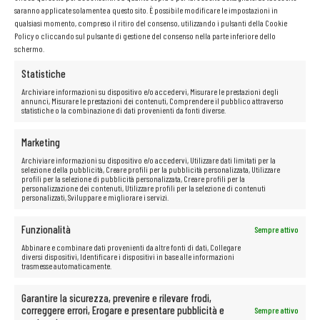
saranno applicate solamente a questo sito. È possibile modificare le impostazioni in
Il disco NVMe
è una soluzione che darà nuova vita al tuo computer.
qualsiasi momento, compreso il ritiro del consenso, utilizzando i pulsanti della Cookie
Velocità e affidabilità sono solo alcuni dei vantaggi offerti dai supporti
Policy o cliccando sul pulsante di gestione del consenso nella parte inferiore dello
dati a semiconduttori. Grazie all’assenza di parti mobili, questi dischi
schermo.
sono caratterizzati da tempi di accesso ai dati notevolmente più brevi,
funzionamento silenzioso e grande resistenza ai danni meccanici. Sono
Statistiche
la soluzione ideale per chi ha bisogno di apparecchiature efficienti per
il lavoro o l’intrattenimento.
Archiviare informazioni su dispositivo e/o accedervi, Misurare le prestazioni degli
annunci, Misurare le prestazioni dei contenuti, Comprendere il pubblico attraverso
statistiche o la combinazione di dati provenienti da fonti diverse.
Marketing
Archiviare informazioni su dispositivo e/o accedervi, Utilizzare dati limitati per la
selezione della pubblicità, Creare profili per la pubblicità personalizzata, Utilizzare
profili per la selezione di pubblicità personalizzata, Creare profili per la
personalizzazione dei contenuti, Utilizzare profili per la selezione di contenuti
personalizzati, Sviluppare e migliorare i servizi.
Funzionalità
Sempre attivo
Abbinare e combinare dati provenienti da altre fonti di dati, Collegare
diversi dispositivi, Identificare i dispositivi in base alle informazioni
trasmesse automaticamente.
Garantire la sicurezza, prevenire e rilevare frodi,
Processore Intel Core i5-8365u
correggere errori, Erogare e presentare pubblicità e
Sempre attivo