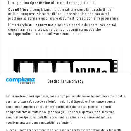
Il programma
OpenOffice
offre molti vantaggi, tra cui:
OpenOffice
è completamente compatibile con altri pacchetti per
ufficio, compreso Microsoft Office, il che significa che non avrai
problemi ad aprire e modificare documenti creati con altri programmi.
L’interfaccia
di OpenOffice
è intuitiva e facile da usare, così potrai
concentrarti sulla creazione dei tuoi documenti invece che
sull’apprendimento di un software complicato.
Gestisci la tua privacy
Per fornire le migliori esperienze, noi e i nostri partner utilizziamo tecnologie come i cookie
per memorizzare e/o accedere alle informazioni del dispositivo. Il consenso a queste
tecnologie permetterà a noi e ai nostri partner di elaborare dati personali come il
comportamento durante la navigazione o gli ID univoci su questo sito e di mostrare
annunci (non) personalizzati. Non acconsentire o ritirare il consenso può influire
negativamente su alcune caratteristiche e funzioni.
Veloce disco SSD NVMe
Clicca qui sotto per acconsentire a quanto sopra o per fare scelte dettagliate. Le tue scelte