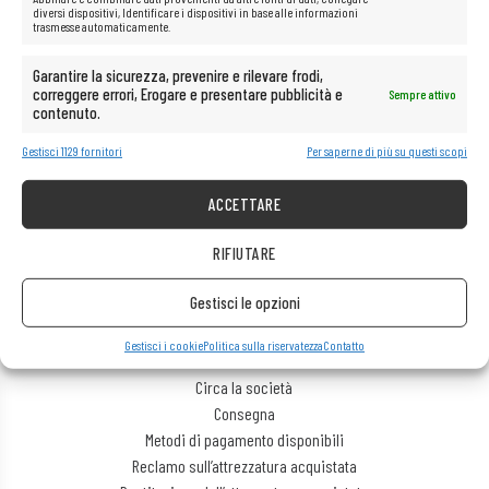
diversi dispositivi, Identificare i dispositivi in base alle informazioni
trasmesse automaticamente.
106,00
€
Garantire la sicurezza, prevenire e rilevare frodi,
correggere errori, Erogare e presentare pubblicità e
Sempre attivo
contenuto.
Gestisci 1129 fornitori
Per saperne di più su questi scopi
INFORMAZIONE
ACCETTARE
Gestisci i cookie
RIFIUTARE
Politica sulla riservatezza
Regole del negozio
Gestisci le opzioni
ASSISTENZA CLIENTI
Gestisci i cookie
Politica sulla riservatezza
Contatto
Aiuto
Circa la società
Consegna
Metodi di pagamento disponibili
Reclamo sull’attrezzatura acquistata