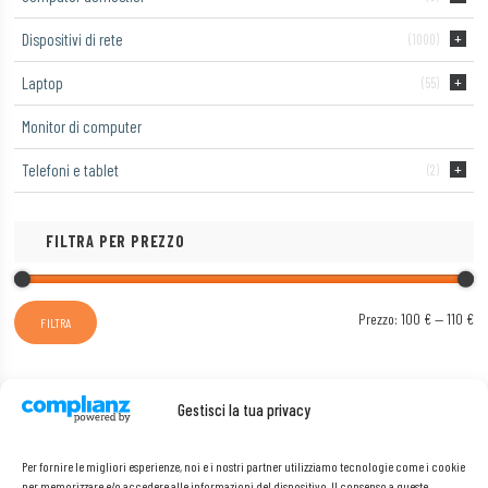
Dispositivi di rete
(1000)
Laptop
(55)
Monitor di computer
Telefoni e tablet
(2)
FILTRA PER PREZZO
Pr
Pr
Prezzo:
100 €
—
110 €
FILTRA
Mi
Ma
Gestisci la tua privacy
MODELLO
Per fornire le migliori esperienze, noi e i nostri partner utilizziamo tecnologie come i cookie
Ogni Modello
per memorizzare e/o accedere alle informazioni del dispositivo. Il consenso a queste