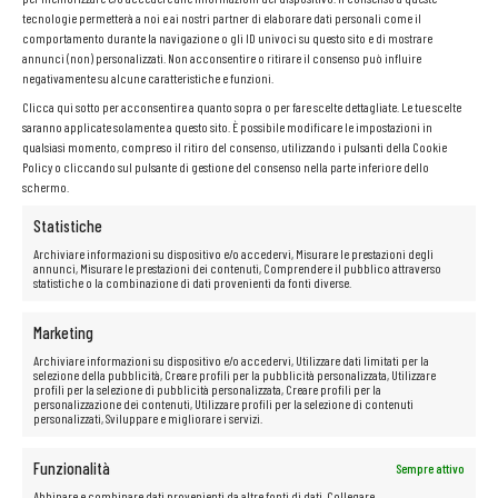
tecnologie permetterà a noi e ai nostri partner di elaborare dati personali come il
comportamento durante la navigazione o gli ID univoci su questo sito e di mostrare
annunci (non) personalizzati. Non acconsentire o ritirare il consenso può influire
IntruVert
negativamente su alcune caratteristiche e funzioni.
Clicca qui sotto per acconsentire a quanto sopra o per fare scelte dettagliate. Le tue scelte
saranno applicate solamente a questo sito. È possibile modificare le impostazioni in
Visualizzazione del risultato
qualsiasi momento, compreso il ritiro del consenso, utilizzando i pulsanti della Cookie
Policy o cliccando sul pulsante di gestione del consenso nella parte inferiore dello
schermo.
Statistiche
Archiviare informazioni su dispositivo e/o accedervi, Misurare le prestazioni degli
annunci, Misurare le prestazioni dei contenuti, Comprendere il pubblico attraverso
statistiche o la combinazione di dati provenienti da fonti diverse.
Marketing
Archiviare informazioni su dispositivo e/o accedervi, Utilizzare dati limitati per la
selezione della pubblicità, Creare profili per la pubblicità personalizzata, Utilizzare
profili per la selezione di pubblicità personalizzata, Creare profili per la
AGGIUNGI AL CARRELLO
personalizzazione dei contenuti, Utilizzare profili per la selezione di contenuti
personalizzati, Sviluppare e migliorare i servizi.
Firewall IntruVert IntruShield I-2600 Sensor
Funzionalità
Sempre attivo
Appliance Gestibile
Abbinare e combinare dati provenienti da altre fonti di dati, Collegare