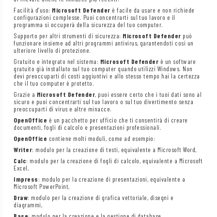
Facilità d’uso:
Microsoft Defender
è facile da usare e non richiede
configurazioni complesse. Puoi concentrarti sul tuo lavoro e il
programma si occuperà della sicurezza del tuo computer.
Supporto per altri strumenti di sicurezza:
Microsoft Defender
può
funzionare insieme ad altri programmi antivirus, garantendoti così un
ulteriore livello di protezione.
Gratuito e integrato nel sistema:
Microsoft Defender
è un software
gratuito già installato sul tuo computer quando utilizzi Windows. Non
devi preoccuparti di costi aggiuntivi e allo stesso tempo hai la certezza
che il tuo computer è protetto.
Grazie a
Microsoft Defender
, puoi essere certo che i tuoi dati sono al
sicuro e puoi concentrarti sul tuo lavoro o sul tuo divertimento senza
preoccuparti di virus e altre minacce.
OpenOffice
è un pacchetto per ufficio che ti consentirà di creare
documenti, fogli di calcolo e presentazioni professionali.
OpenOffice
contiene molti moduli, come ad esempio:
Writer
: modulo per la creazione di testi, equivalente a Microsoft Word,
Calc
: modulo per la creazione di fogli di calcolo, equivalente a Microsoft
Excel,
Impress
: modulo per la creazione di presentazioni, equivalente a
Microsoft PowerPoint,
Draw
: modulo per la creazione di grafica vettoriale, disegni e
diagrammi,
Base
: modulo per la creazione e la gestione di database.