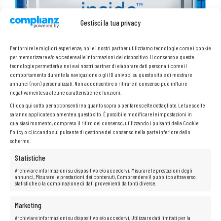
Gestisci la tua privacy
Per fornire le migliori esperienze, noi e i nostri partner utilizziamo tecnologie come i cookie
per memorizzare e/o accedere alle informazioni del dispositivo. Il consenso a queste
tecnologie permetterà a noi e ai nostri partner di elaborare dati personali come il
comportamento durante la navigazione o gli ID univoci su questo sito e di mostrare
Processore Intel® Core™ i5-8250U
annunci (non) personalizzati. Non acconsentire o ritirare il consenso può influire
I processori
Intel Core i5
sono la soluzione perfetta per chi cerca
negativamente su alcune caratteristiche e funzioni.
potenza e velocità nel proprio computer. Aumentano la dinamica di
Clicca qui sotto per acconsentire a quanto sopra o per fare scelte dettagliate. Le tue scelte
funzionamento, consentendo agli utenti di aprire rapidamente file e
programmi e di passare istantaneamente da un’applicazione all’altra e
saranno applicate solamente a questo sito. È possibile modificare le impostazioni in
da un sito web all’altro. Inoltre, questi processori offrono eccezionali
qualsiasi momento, compreso il ritiro del consenso, utilizzando i pulsanti della Cookie
capacità di intrattenimento e una riproduzione fluida di film in alta
Policy o cliccando sul pulsante di gestione del consenso nella parte inferiore dello
definizione.
schermo.
Statistiche
Archiviare informazioni su dispositivo e/o accedervi, Misurare le prestazioni degli
annunci, Misurare le prestazioni dei contenuti, Comprendere il pubblico attraverso
statistiche o la combinazione di dati provenienti da fonti diverse.
Marketing
Archiviare informazioni su dispositivo e/o accedervi, Utilizzare dati limitati per la