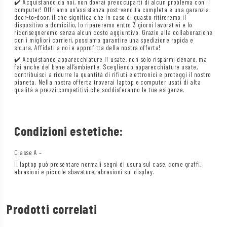
✔️ Acquistando da noi, non dovrai preoccuparti di alcun problema con il
computer! Offriamo un’assistenza post-vendita completa e una garanzia
door-to-door, il che significa che in caso di guasto ritireremo il
dispositivo a domicilio, lo ripareremo entro 3 giorni lavorativi e lo
riconsegneremo senza alcun costo aggiuntivo. Grazie alla collaborazione
con i migliori corrieri, possiamo garantire una spedizione rapida e
sicura. Affidati a noi e approfitta della nostra offerta!
✔️ Acquistando apparecchiature IT usate, non solo risparmi denaro, ma
fai anche del bene all’ambiente. Scegliendo apparecchiature usate,
contribuisci a ridurre la quantità di rifiuti elettronici e proteggi il nostro
pianeta. Nella nostra offerta troverai laptop e computer usati di alta
qualità a prezzi competitivi che soddisferanno le tue esigenze.
Condizioni estetiche:
Classe A –
Il laptop può presentare normali segni di usura sul case, come graffi,
abrasioni e piccole sbavature, abrasioni sul display.
Prodotti correlati