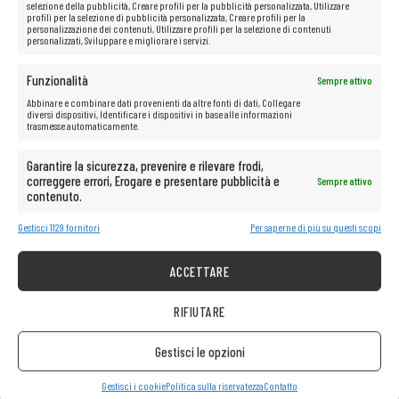
selezione della pubblicità, Creare profili per la pubblicità personalizzata, Utilizzare
profili per la selezione di pubblicità personalizzata, Creare profili per la
personalizzazione dei contenuti, Utilizzare profili per la selezione di contenuti
personalizzati, Sviluppare e migliorare i servizi.
Funzionalità
Sempre attivo
Abbinare e combinare dati provenienti da altre fonti di dati, Collegare
diversi dispositivi, Identificare i dispositivi in base alle informazioni
Schermo opaco
trasmesse automaticamente.
Garantire la sicurezza, prevenire e rilevare frodi,
Vuoi lavorare comodamente con il tuo laptop in qualsiasi condizione,
senza il rischio di abbagliamento o affaticamento degli occhi?
Il
correggere errori, Erogare e presentare pubblicità e
Sempre attivo
display opaco è
la soluzione perfetta per te!
contenuto.
Grazie
al display opaco
non avrai problemi di riflessi, il che ti
consentirà di lavorare liberamente in diverse condizioni, sia all’interno
Gestisci 1129 fornitori
Per saperne di più su questi scopi
che all’esterno.
Il display opaco
è anche molto meno affaticante per
gli occhi, consentendoti di lavorare più a lungo e in modo più
confortevole senza provare fastidio.
ACCETTARE
RIFIUTARE
Le possibilità multimediali illimitate
Gestisci le opzioni
sono a portata di mano!
Gestisci i cookie
Politica sulla riservatezza
Contatto