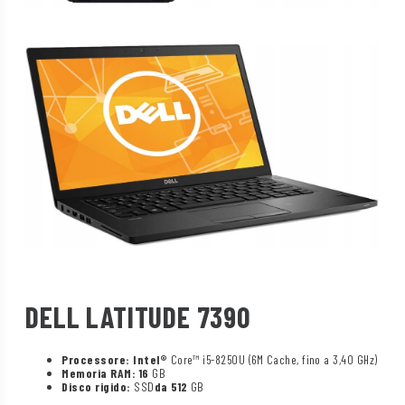
DELL LATITUDE 7390
Processore: Intel®
Core™ i5-8250U (6M Cache, fino a 3,40 GHz)
Memoria RAM: 16
GB
Disco rigido:
SSD
da 512
GB